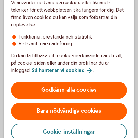
Vi använder nödvändiga cookies eller liknande
tekniker för att webbplatsen ska fungera för dig. Det
finns även cookies du kan välja som förbättrar din
upplevelse:
605380961
Funktioner, prestanda och statistik
Sparkonto Plus – ökat skydd mot
Relevant marknadsföring
bedrägerier
Du kan ta tillbaka ditt cookie-medgivande när du vill,
på cookie-sidan eller under din profil när du är
Bedragare vill att du agerar snabbt. Med Sparkonto Plus
inloggad.
Så hanterar vi cookies
.
skickas pengarna inte direkt vid överföringar i
internetbanken och appen, vilket ger dig tid att tänka efter.
Godkänn alla cookies
Sparkonto Plus – läs mer och öppna
Bara nödvändiga cookies
Vanliga bedrägerier och hur du
Cookie-inställningar