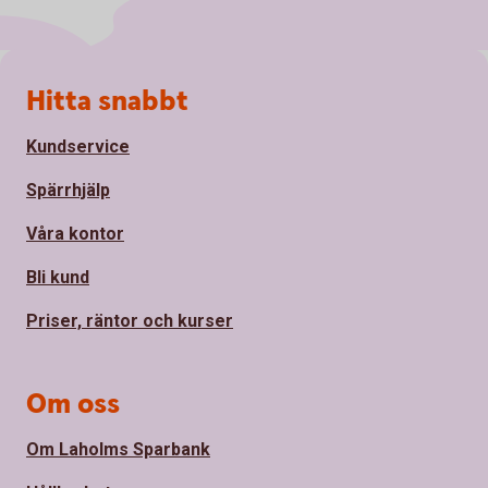
Sidfot
Hitta snabbt
Kundservice
Spärrhjälp
Våra kontor
Bli kund
Priser, räntor och kurser
Om oss
Om Laholms Sparbank