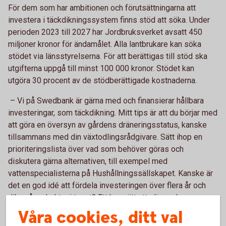
För dem som har ambitionen och förutsättningarna att
investera i täckdikningssystem finns stöd att söka.
Under
perioden 2023 till 2027 har Jordbruksverket avsatt 450
miljoner kronor för ändamålet.
Alla lantbrukare kan söka
stödet via länsstyrelserna. För att berättigas till stöd ska
utgifterna uppgå till minst 100 000 kronor. Stödet kan
utgöra 30 procent av de stödberättigade kostnaderna.
– Vi på Swedbank är gärna med och finansierar
hållbara
investeringar, som täckdikning. Mitt tips är att du börjar med
att göra en översyn av gårdens dräneringsstatus, kanske
tillsammans med din växtodlingsrådgivare. Sätt ihop en
prioriteringslista över vad som behöver göras och
diskutera gärna alternativen, till exempel med
vattenspecialisterna på Hushållningssällskapet. Kanske är
det en god idé att fördela investeringen över flera år och
dika några hektar i taget? Ett bra sätt att slippa dryga
investeringskostnader är förstås också att kontinuerligt
Våra cookies, ditt val
underhålla det dräneringssystem du har
,
säger David