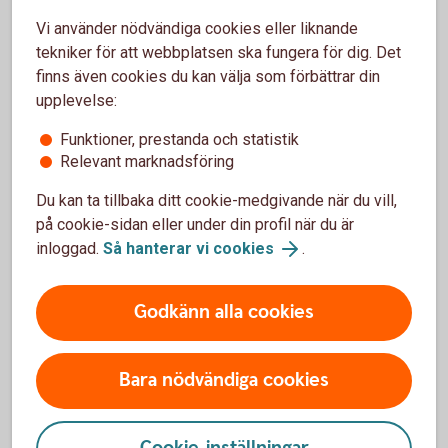
Kästel.
Vi använder nödvändiga cookies eller liknande
tekniker för att webbplatsen ska fungera för dig. Det
finns även cookies du kan välja som förbättrar din
Därför ökar dränering
upplevelse:
produktionen
Funktioner, prestanda och statistik
Relevant marknadsföring
Grödorna får ett mer utvecklat rotsystem och kan ta
Du kan ta tillbaka ditt cookie-medgivande när du vill,
upp mer växtnäring. Risken för kväve- och
fosforförluster minskar.
på cookie-sidan eller under din profil när du är
Övervintringen underlättas.
inloggad.
Så hanterar vi cookies
.
Förutsättningarna att klara våta och torra perioder
förbättras.
Godkänn alla cookies
Marken torkar upp snabbare och vårbruket kan börja
tidigare.
Torr jord har stabilare struktur och risken för
Bara nödvändiga cookies
markpackningsskador minskar.
Jordbearbetning, sådd och skördearbete blir lättare,
effektivare och säkrare.