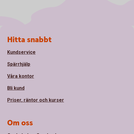
Sidfot
Hitta snabbt
Kundservice
Spärrhjälp
Våra kontor
Bli kund
Priser, räntor och kurser
Om oss