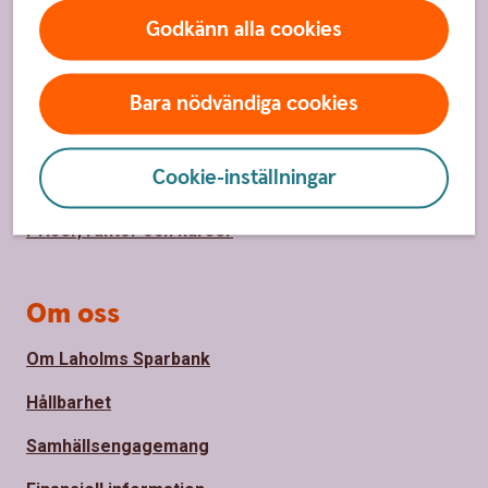
Sidfot
Hitta snabbt
Godkänn alla cookies
Kundservice
Spärrhjälp
Bara nödvändiga cookies
Våra kontor
Cookie-inställningar
Bli kund
Priser, räntor och kurser
Om oss
Om Laholms Sparbank
Hållbarhet
Samhällsengagemang