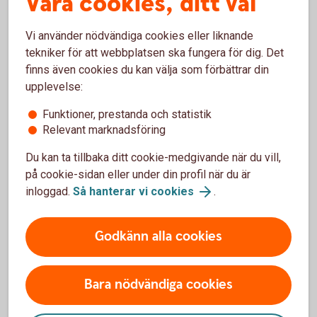
Våra cookies, ditt val
Vill du ta del av våra årsredovisningar,
Vi använder nödvändiga cookies eller liknande
delårsrapporter och andra rapporter? De hittar du här
tekniker för att webbplatsen ska fungera för dig. Det
samt även presentationer från roadshows och
finns även cookies du kan välja som förbättrar din
investerarmöten.
upplevelse:
Våra årsredovisningar, delårsrapporter och
Funktioner, prestanda och statistik
andra rapporter
Relevant marknadsföring
Du kan ta tillbaka ditt cookie-medgivande när du vill,
på cookie-sidan eller under din profil när du är
inloggad.
Så hanterar vi cookies
.
Aktieinspiration
Godkänn alla cookies
Aktiellt
Bara nödvändiga cookies
Dagliga bolagsanalyser, börskommentarer,
aktierekommendationer, förvaltarkommentarer och