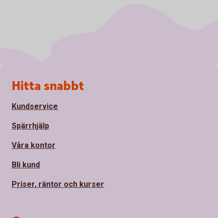
Sidfot
Hitta snabbt
Kundservice
Spärrhjälp
Våra kontor
Bli kund
Priser, räntor och kurser