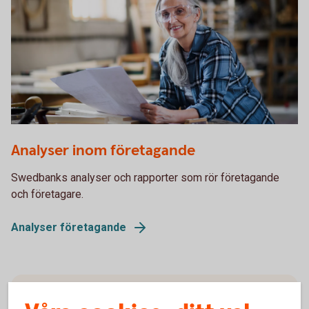
1338652109
Analyser inom företagande
Swedbanks analyser och rapporter som rör företagande
och företagare.
Analyser företagande
Våra finansiella rapporter