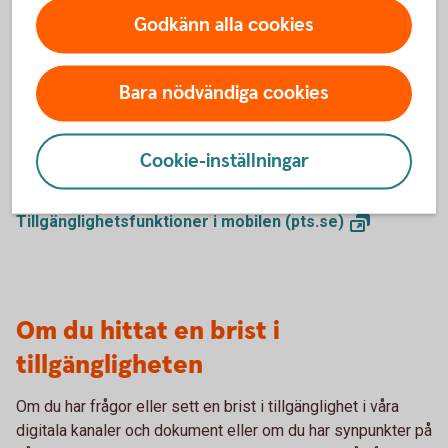
Godkänn alla cookies
Mobiltelefoner erbjuder en rad tillgänglighetsfunktioner
som gör det enklare för alla att använda enheten. Exempel
på sådana funktioner är textförstoring, justering av
Bara nödvändiga cookies
tryckhastighet samt möjligheten att styra mobilen med
fysiska knappar. Post- och telestyrelsen har tagit fram en
guide som beskriver dessa och andra
Cookie-inställningar
tillgänglighetsfunktioner i mobilen.
Tillgänglighetsfunktioner i mobilen
(pts.se)
Om du hittat en brist i
tillgängligheten
Om du har frågor eller sett en brist i tillgänglighet i våra
digitala kanaler och dokument eller om du har synpunkter på