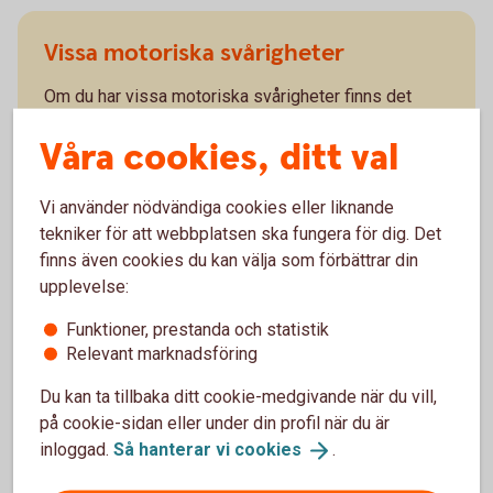
Vissa motoriska svårigheter
Om du har vissa motoriska svårigheter finns det
olika funktioner och hjälpmedel som kan göra det
Våra cookies, ditt val
enklare för dig att sköta dina bankärenden.
Det går att navigera runt på våra webbplatser
Vi använder nödvändiga cookies eller liknande
med hjälp av tangentbordet.
tekniker för att webbplatsen ska fungera för dig. Det
Våra webbplatser som laholmssparbank.se,
finns även cookies du kan välja som förbättrar din
internetbanken och apparna följer en struktur som
upplevelse:
är enkel att följa.
För den som har vissa talsvårigheter finns
Funktioner, prestanda och statistik
särskild programvara som kan underlätta vid
Relevant marknadsföring
telefon- och videosamtal.
Du kan ta tillbaka ditt cookie-medgivande när du vill,
på cookie-sidan eller under din profil när du är
inloggad.
Så hanterar vi
cookies
.
Tillgänglighetsfunktioner i mobilen