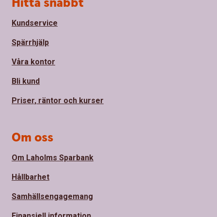
Sidfot
Hitta snabbt
Kundservice
Spärrhjälp
Våra kontor
Bli kund
Priser, räntor och kurser
Om oss
Om Laholms Sparbank
Hållbarhet
Samhällsengagemang
Finansiell information