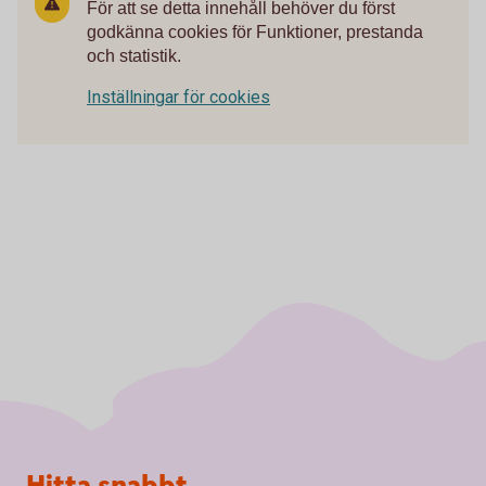
För att se detta innehåll behöver du först
godkänna cookies för Funktioner, prestanda
och statistik.
Inställningar för cookies
Sidfot