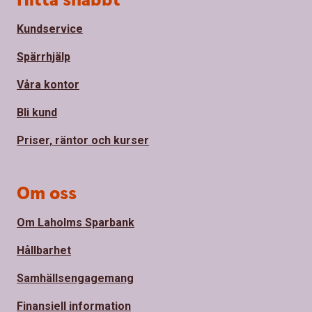
Hitta snabbt
Kundservice
Spärrhjälp
Våra kontor
Bli kund
Priser, räntor och kurser
Om oss
Om Laholms Sparbank
Hållbarhet
Samhällsengagemang
Finansiell information