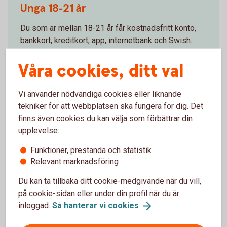
Unga 18-21 år
together
Du som är mellan 18-21 år får kostnadsfritt konto,
bankkort, kreditkort, app, internetbank och Swish.
Unga 18-21
år
Våra cookies, ditt val
Vi använder nödvändiga cookies eller liknande
tekniker för att webbplatsen ska fungera för dig. Det
finns även cookies du kan välja som förbättrar din
upplevelse:
Funktioner, prestanda och statistik
Relevant marknadsföring
Du kan ta tillbaka ditt cookie-medgivande när du vill,
på cookie-sidan eller under din profil när du är
inloggad.
Så hanterar vi
cookies
.
Students studying together
Student