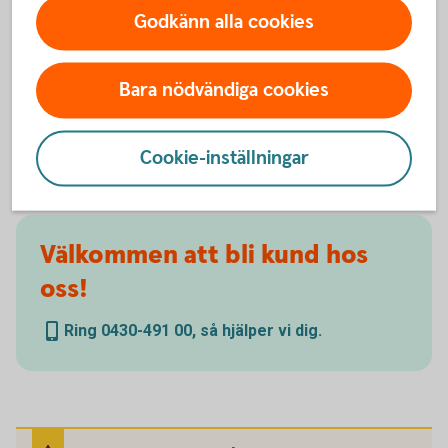
Godkänn alla cookies
Du som studerar på högskola eller universitet kan få
kostnadsfritt konto, bankkort, kreditkort, app,
internetbank och Swish.
Bara nödvändiga cookies
Nyckelkund
Student
Cookie-inställningar
Välkommen att bli kund hos
oss!
Ring 0430-491 00, så hjälper vi dig.