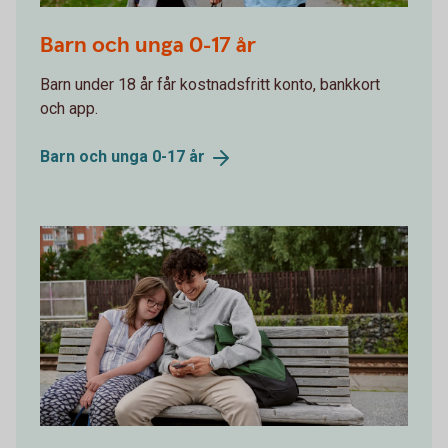
Two kids walking to soccer practice
Barn och unga 0-17 år
Barn under 18 år får kostnadsfritt konto, bankkort
och app.
Barn och unga 0-17
år
Friends waiting for the train, looking at the mobile