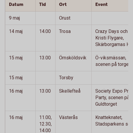
Datum
Tid
Ort
Event
9 maj
Orust
14 maj
14.00
Trosa
Crazy Days och
Kristi Flygare,
Skärborgarnas Hu
15 maj
13.00
Örnsköldsvik
Ö-viksmässan,
scenen på torget
15 maj
Torsby
16 maj
13.00
Skellefteå
Society Expo Pre-
Party, scenen på
Guldtorget
16 maj
11.00,
Västerås
Knatteknatet,
12.30,
Stadsparkens sc
14.00