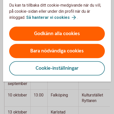
18.00
Du kan ta tillbaka ditt cookie-medgivande när du vill,
på cookie-sidan eller under din profil när du är
29 augusti
12.30
Trelleborg
Palmfestivalen
inloggad.
Så hanterar vi
cookies
.
26
14.00
Värnamo
Familjedag,
september
Cityföreningen
Godkänn alla cookies
28
Svenljunga
september
Bara nödvändiga cookies
29
Skene
september
Cookie-inställningar
30
Mölnlycke
september
10 oktober
13.00
Falköping
Kulturstället
Ryttaren
13 oktober
Karlstad