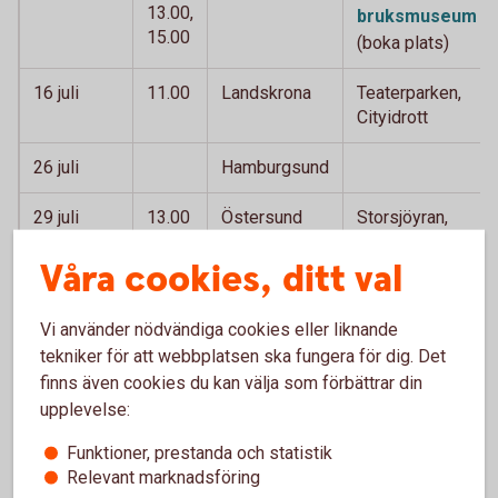
13.00,
bruksmuseum
15.00
(boka plats)
16 juli
11.00
Landskrona
Teaterparken,
Cityidrott
26 juli
Hamburgsund
29 juli
13.00
Östersund
Storsjöyran,
Storsjöteatern
Våra cookies, ditt val
7 augusti
14.00
Kalmar
Kalmar Stadsfest,
Krusenstiernska
Vi använder nödvändiga cookies eller liknande
gården
tekniker för att webbplatsen ska fungera för dig. Det
finns även cookies du kan välja som förbättrar din
15 augusti
Ängelholm
Familjedag
upplevelse:
15 augusti
11.00
Klippan
Klippanfesten
Funktioner, prestanda och statistik
Relevant marknadsföring
25 augusti
prel.
Skövde
Helénsparken