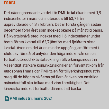
mars
Det säsongsrensade värdet för
PMI-total
ökade med 1,9
indexenheter i mars och noterades till 63,7 från
uppreviderade 61,8 i februari
.
Det är första gången sedan
december förra året som indexet ökade på månatlig basis.
På kvartalsnivå steg indexet med 1,6 indexenheter under
årets första kvartal till 62,7 jämfört med fjolårets sista
kvartal. Även om det är en mindre uppgång jämfört med i
slutet av förra året antyder den höga indexnivån om en
fortsatt utbredd aktivitetsökning i tillverkningsindustrin.
Väsentligt starkare konjunktursignaler än förväntat kom från
eurozonen i mars där PMI-talen för tillverkningsindustrin
steg till de högsta nivåerna på flera år även om enskilda
månadsutfall ska tolkas med viss försiktighet. Det
kinesiska indexet fortsatte däremot att backa.
PMI industri, mars 2021