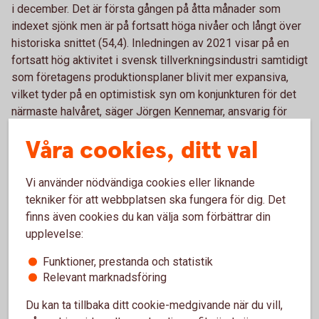
i december. Det är första gången på åtta månader som
indexet sjönk men är på fortsatt höga nivåer och långt över
historiska snittet (54,4). Inledningen av 2021 visar på en
fortsatt hög aktivitet i svensk tillverkningsindustri samtidigt
som företagens produktionsplaner blivit mer expansiva,
vilket tyder på en optimistisk syn om konjunkturen för det
närmaste halvåret, säger Jörgen Kennemar, ansvarig för
analysen av inköpschefsindex på Swedbank.
Våra cookies, ditt val
PMI industri, januari 2021 (pdf)
Vi använder nödvändiga cookies eller liknande
PMI ökade till 64,9 i december – stark
tekniker för att webbplatsen ska fungera för dig. Det
finns även cookies du kan välja som förbättrar din
avslutning av 2020
upplevelse:
PMI-total steg i december till 64,9 från uppreviderade 59,8
Funktioner, prestanda och statistik
i november. Det är den största månatliga ökningen sedan i
Relevant marknadsföring
somras och stärker bilden av en utbredd
Du kan ta tillbaka ditt cookie-medgivande när du vill,
konjunkturåterhämtning i svensk tillverkningsindustri. Det är