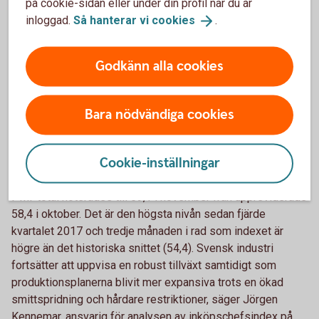
på cookie-sidan eller under din profil när du är
ett överraskande starkt utfall sannolikt drivet av en växande
inloggad.
Så hanterar vi
cookies
.
världshandel men kanske även av en ökad optimism i
samband med den påbörjade coronavaccineringen, säger
Jörgen Kennemar, ansvarig för analysen av
Godkänn alla cookies
inköpschefsindex på Swedbank.
PMI industri december 2020 (pdf)
Bara nödvändiga cookies
PMI steg till 59,1 i november – industrin
Cookie-inställningar
växlar upp
PMI-total noterades till 59,1 i november från uppreviderade
58,4 i oktober. Det är den högsta nivån sedan fjärde
kvartalet 2017 och tredje månaden i rad som indexet är
högre än det historiska snittet (54,4). Svensk industri
fortsätter att uppvisa en robust tillväxt samtidigt som
produktionsplanerna blivit mer expansiva trots en ökad
smittspridning och hårdare restriktioner, säger Jörgen
Kennemar, ansvarig för analysen av inköpschefsindex på