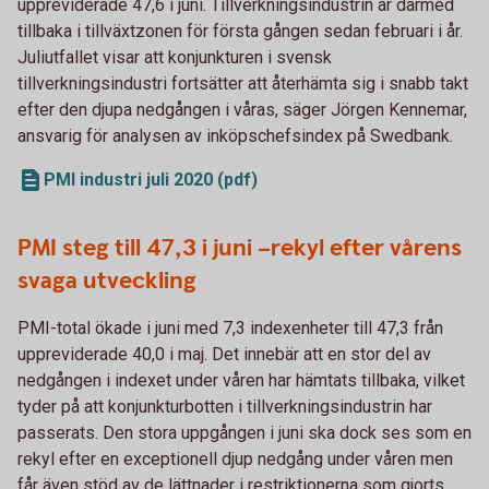
uppreviderade 47,6 i juni. Tillverkningsindustrin är därmed
tillbaka i tillväxtzonen för första gången sedan februari i år.
Juliutfallet visar att konjunkturen i svensk
tillverkningsindustri fortsätter att återhämta sig i snabb takt
efter den djupa nedgången i våras, säger Jörgen Kennemar,
ansvarig för analysen av inköpschefsindex på Swedbank.
PMI industri juli 2020 (pdf)
PMI steg till 47,3 i juni –rekyl efter vårens
svaga utveckling
PMI-total ökade i juni med 7,3 indexenheter till 47,3 från
uppreviderade 40,0 i maj. Det innebär att en stor del av
nedgången i indexet under våren har hämtats tillbaka, vilket
tyder på att konjunkturbotten i tillverkningsindustrin har
passerats. Den stora uppgången i juni ska dock ses som en
rekyl efter en exceptionell djup nedgång under våren men
får även stöd av de lättnader i restriktionerna som gjorts