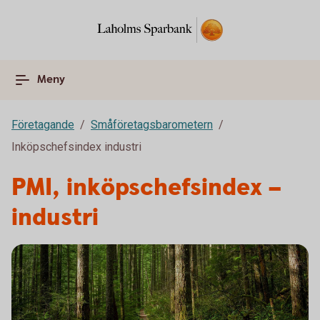
Meny
Företagande
Småföretagsbarometern
Inköpschefsindex industri
PMI, inköpschefsindex –
industri