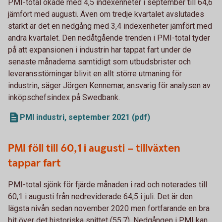
PMI-total ökade med 4,5 indexenheter i september till 64,6
jämfört med augusti. Även om tredje kvartalet avslutades
starkt är det en nedgång med 3,4 indexenheter jämfört med
andra kvartalet. Den nedåtgående trenden i PMI-total tyder
på att expansionen i industrin har tappat fart under de
senaste månaderna samtidigt som utbudsbrister och
leveransstörningar blivit en allt större utmaning för
industrin, säger Jörgen Kennemar, ansvarig för analysen av
inköpschefsindex på Swedbank.
PMI industri, september 2021 (pdf)
PMI föll till 60,1 i augusti – tillväxten
tappar fart
PMI-total sjönk för fjärde månaden i rad och noterades till
60,1 i augusti från nedreviderade 64,5 i juli. Det är den
lägsta nivån sedan november 2020 men fortfarande en bra
bit över det historiska snittet (55,7). Nedgången i PMI kan