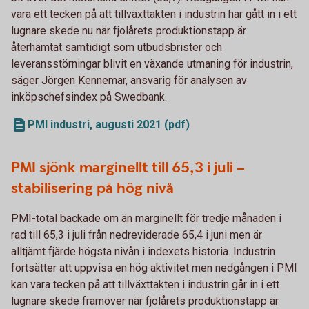
vara ett tecken på att tillväxttakten i industrin har gått in i ett
lugnare skede nu när fjolårets produktionstapp är
återhämtat samtidigt som utbudsbrister och
leveransstörningar blivit en växande utmaning för industrin,
säger Jörgen Kennemar, ansvarig för analysen av
inköpschefsindex på Swedbank.
PMI industri, augusti 2021 (pdf)
PMI sjönk marginellt till 65,3 i juli –
stabilisering på hög nivå
PMI-total backade om än marginellt för tredje månaden i
rad till 65,3 i juli från nedreviderade 65,4 i juni men är
alltjämt fjärde högsta nivån i indexets historia. Industrin
fortsätter att uppvisa en hög aktivitet men nedgången i PMI
kan vara tecken på att tillväxttakten i industrin går in i ett
lugnare skede framöver när fjolårets produktionstapp är