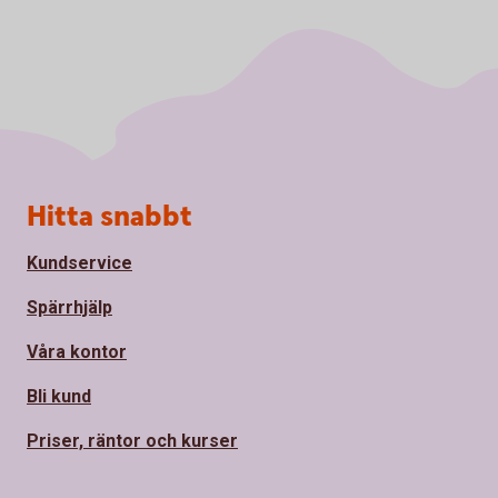
Sidfot
Hitta snabbt
Kundservice
Spärrhjälp
Våra kontor
Bli kund
Priser, räntor och kurser