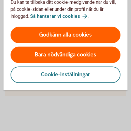
Bankgironummer
Du kan ta tillbaka ditt cookie-medgivande när du vill,
på cookie-sidan eller under din profil när du är
inloggad.
Så hanterar vi
cookies
.
Valutakonto
Godkänn alla cookies
Bara nödvändiga cookies
För att se detta innehåll behöver du först
godkänna cookies för Funktioner, prestanda
och statistik.
Cookie-inställningar
Inställningar för cookies