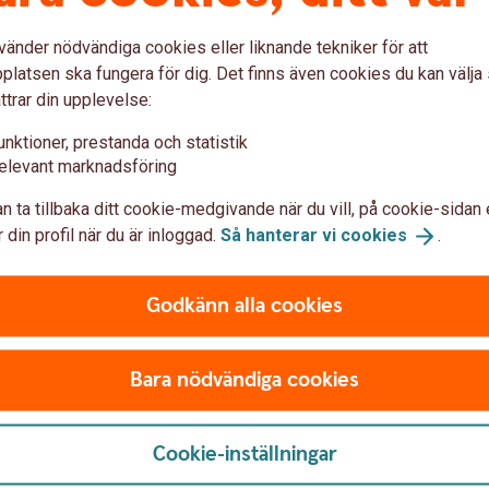
vänder nödvändiga cookies eller liknande tekniker för att
latsen ska fungera för dig. Det finns även cookies du kan välj
etalar i tid
ttrar din upplevelse:
unktioner, prestanda och statistik
elevant marknadsföring
n ta tillbaka ditt cookie-medgivande när du vill, på cookie-sidan 
 din profil när du är inloggad.
Så hanterar vi
cookies
.
r ombud för ditt företag i
 kreditförluster utan att
Godkänn alla cookies
Bara nödvändiga cookies
Cookie-inställningar
u först godkänna cookies för Funktioner, prestanda och statistik.