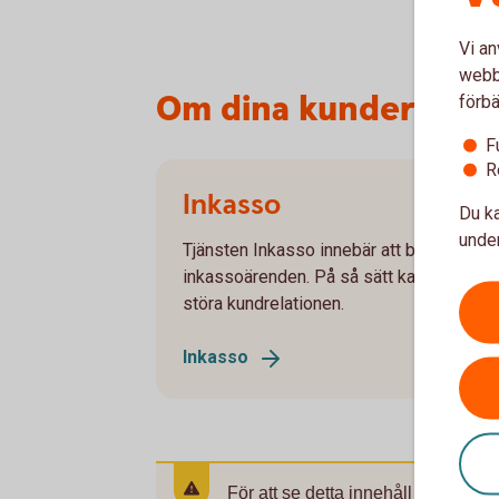
Vi an
webbp
Om dina kunder inte b
förbä
F
R
Inkasso
Du ka
under
Tjänsten Inkasso innebär att banken agera
inkassoärenden. På så sätt kan du undvika
störa kundrelationen.
Inkasso
För att se detta innehåll behöver d