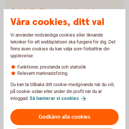
Swish för företag och handel
Våra cookies, ditt val
Ta betalt med mobilen – snabbt, smidigt och säkert.
För företag, föreningar och organisationer.
Vi använder nödvändiga cookies eller liknande
tekniker för att webbplatsen ska fungera för dig. Det
Swish för företag och
handel
finns även cookies du kan välja som förbättrar din
upplevelse:
Kontanthantering
Funktioner, prestanda och statistik
Relevant marknadsföring
Behöver du hjälp med din dagskassa kan du vända
Du kan ta tillbaka ditt cookie-medgivande när du vill,
dig till Loomis och teckna ett direktavtal med ett
på cookie-sidan eller under din profil när du är
värdebolag. De erbjuder bland annat
inloggad.
Så hanterar vi
cookies
.
värdetransporter, växel och deponering av sedlar och
mynt.
Godkänn alla cookies
Kontanthantering
(loomis.se)