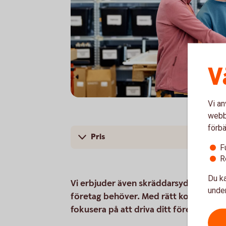
V
Vi an
Two colleagues working in front of a compu
webbp
förbä
Pris
F
R
Du ka
Vi erbjuder även skräddarsydda lösnin
under
företag behöver. Med rätt konton, kort
fokusera på att driva ditt företag.