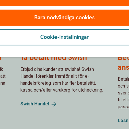
Bara nödvändiga cookies
Cookie-inställningar
r
Ta betalt med Swish
Bet
ans
ik
Erbjud dina kunder att swisha! Swish
att
Handel förenklar framför allt för e-
Betal
ina
handelsföretag som har fler betalsätt,
och sk
kassa och/eller varukorg för utcheckning.
svens
fil e
Swish
Handel
passa
Lösn