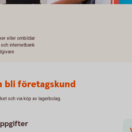
växer eller ombildar
 och internetbank
dgivare
h bli företagskund
ket och via köp av lagerbolag.
uppgifter