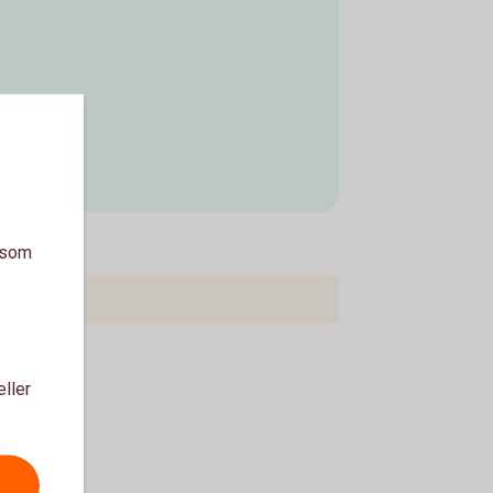
a som
eller