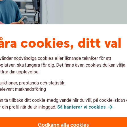
åra cookies, ditt val
Företagspaketet
vänder nödvändiga cookies eller liknande tekniker för att
ter
latsen ska fungera för dig. Det finns även cookies du kan välj
ttrar din upplevelse:
unktioner, prestanda och statistik
elevant marknadsföring
n ta tillbaka ditt cookie-medgivande när du vill, på cookie-sidan 
gar och ännu fler tjänster beroende på vad du och ditt
 din profil när du är inloggad.
Så hanterar vi
cookies
.
 och smidiga sätt att betala och ta betalt kan du
Godkänn alla cookies