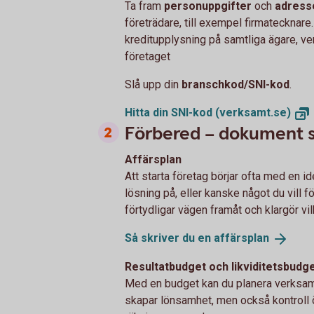
Ta fram
personuppgifter
och
adress
företrädare, till exempel firmatecknare.
kreditupplysning på samtliga ägare, v
företaget
Slå upp din
branschkod/SNI-kod
.
Hitta din SNI-kod
(verksamt.se)
Förbered – dokument s
Affärsplan
Att starta företag börjar ofta med en id
lösning på, eller kanske något du vill fö
förtydligar vägen framåt och klargör v
Så skriver du en
affärsplan
Resultatbudget och likviditetsbudg
Med en budget kan du planera verksam
skapar lönsamhet, men också kontroll 