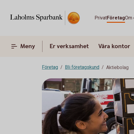
Privat
Företag
Om 
Meny
Er verksamhet
Våra kontor
Företag
Bli företagskund
Aktiebolag