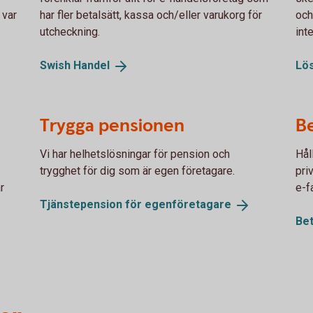
 var
har fler betalsätt, kassa och/eller varukorg för
och 
utcheckning.
int
Swish
Handel
Lös
Trygga pensionen
Be
Vi har helhetslösningar för pension och
Hål
trygghet för dig som är egen företagare.
pri
r
e-f
Tjänstepension för
egenföretagare
Bet