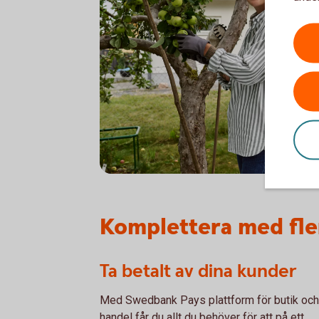
Woman picking apples. Solar panels in the 
Komplettera med fler
Ta betalt av dina kunder
Med Swedbank Pays plattform för butik och
handel får du allt du behöver för att på ett