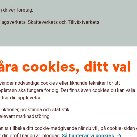
h driver företag.
olagsverkets, Skatteverkets och Tillväxtverkets
i rådgivning när du behöver hjälp med ditt
åra cookies, ditt val
vänder nödvändiga cookies eller liknande tekniker för att
latsen ska fungera för dig. Det finns även cookies du kan välj
ttrar din upplevelse:
unktioner, prestanda och statistik
Företagspake
elevant marknadsföring
n ta tillbaka ditt cookie-medgivande när du vill, på cookie-sidan 
Vårt paket innehåller de mes
 din profil när du är inloggad.
Så hanterar vi
cookies
.