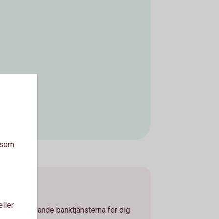
a som
t
eller
t grundläggande banktjänsterna för dig