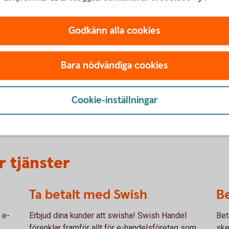
som entreprenör.
Godkänn alla cookies
Bara nödvändiga cookies
Cookie-inställningar
Företagspaket för enskil
background
 tjänster
Ta betalt med Swish
Be
 e-
Erbjud dina kunder att swisha! Swish Handel
Bet
förenklar framför allt för e-handelsföretag som
ske