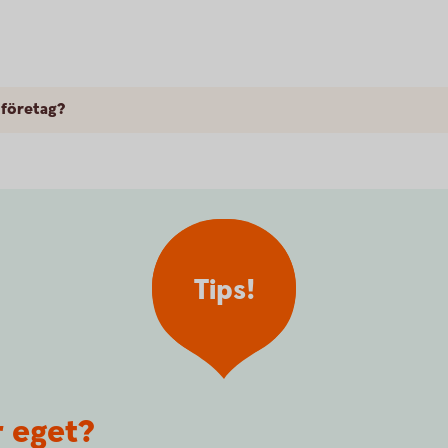
 företag?
Tips!
r eget?