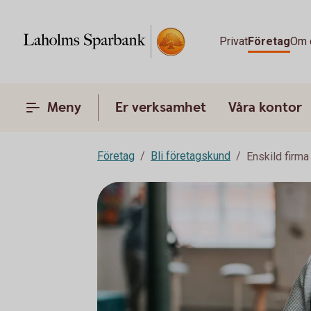
Privat
Företag
Om 
Meny
Er verksamhet
Våra kontor
Företag
Bli företagskund
Enskild firma