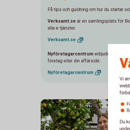
Få tips och guidning om hur du startar oc
Verksamt.se
är en samlingsplats för B
alla e-tjänster.
Verksamt.
se
Nyföretagarcentrum
erbjuder kostnadsfr
V
företag eller din affärsidé.
Nyföretagarcentrum
Vi an
webbp
förbä
F
R
Du ka
under