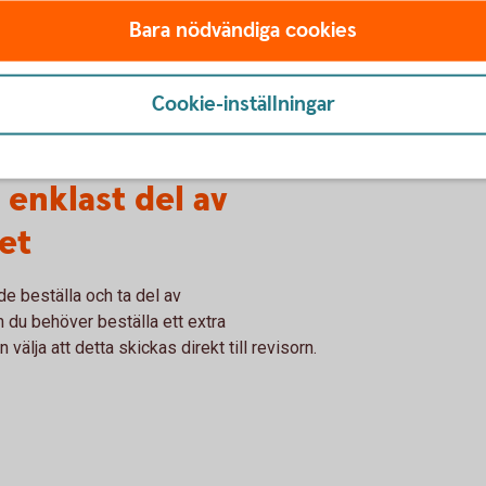
räkenskapsår
Bara nödvändiga cookies
 har produkter som ännu inte är inkluderade
te alltid göra en kompletterande
Cookie-inställningar
öras för att få all information per
örsäkringar, autoplan och värdepapper.
 enklast del av
et
de beställa och ta del av
du behöver beställa ett extra
lja att detta skickas direkt till revisorn.