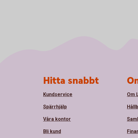
Sidfot
Hitta snabbt
Om
Kundservice
Om L
Spärrhjälp
Håll
Våra kontor
Sam
Bli kund
Fina