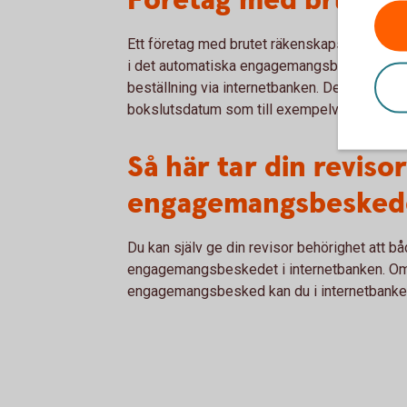
Företag med brutet 
Ett företag med brutet räkenskapsår och som
i det automatiska engagemangsbeskedet mås
beställning via internetbanken. Detta måste g
bokslutsdatum som till exempelvis fonder, f
Så här tar din revisor
engagemangsbesked
Du kan själv ge din revisor behörighet att bå
engagemangsbeskedet i internetbanken. Om 
engagemangsbesked kan du i internetbanken vä