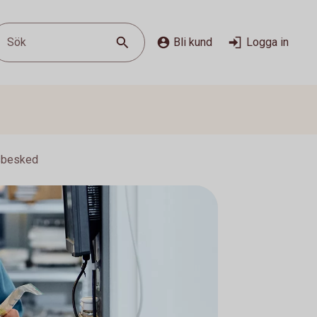
Sök
Bli kund
Logga in
sbesked