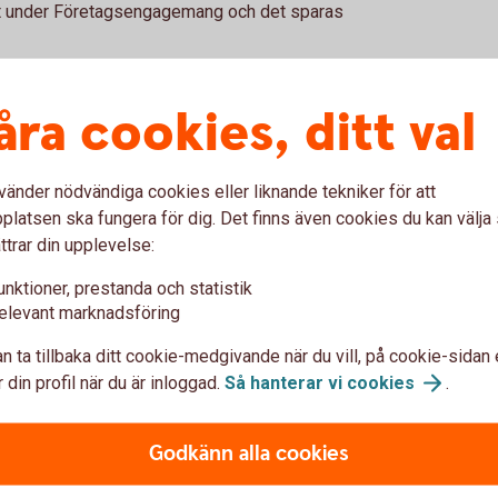
 det under Företagsengagemang och det sparas
 utskickade engagemangsbeskedet skickas
rdepapper till internetbanken eller via brev,
åra cookies, ditt val
enast under februari. Autoplan skickar
nder januari.
gemangsbeskedet och övriga årsbesked per
vänder nödvändiga cookies eller liknande tekniker för att
latsen ska fungera för dig. Det finns även cookies du kan välj
ttrar din upplevelse:
 engagemangsbesked
unktioner, prestanda och statistik
elevant marknadsföring
 en kopia på ett gammalt
ed på avvikande bokslutsdatum. Du gör
n ta tillbaka ditt cookie-medgivande när du vill, på cookie-sidan 
Beställ nya tjänster
. Välj per datum och
 din profil när du är inloggad.
Så hanterar vi
cookies
.
ägga upp fler mottagare. När det är klart
Godkänn alla cookies