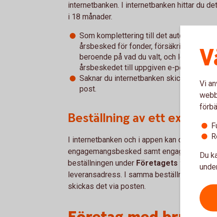
internetbanken. I internetbanken hittar du
i 18 månader.
Som komplettering till det automatisk
årsbesked för fonder, försäkringar och vä
V
beroende på vad du valt, och levereras s
årsbeskedet till uppgiven e-postadress u
Saknar du internetbanken skickas enga
Vi an
post.
webbp
förbä
Beställning av ett extra
F
R
I internetbanken och i appen kan du beställa
engagemangsbesked samt engagemangsbesk
Du ka
beställningen under
Företagets tjänster > 
under
leveransadress. I samma beställning kan du l
skickas det via posten.