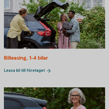
Group of people talking while they wait for the electric car
Billeasing, 1-4 bilar
to be fully charged
Leasa bil till
företaget