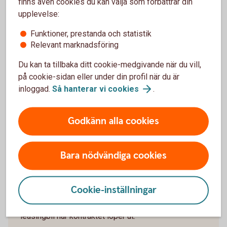
finns även cookies du kan välja som förbättrar din
upplevelse:
621914182
Funktioner, prestanda och statistik
Vagnpark via Autoplan, minst 10 bilar
Relevant marknadsföring
Vagnpark via
Autoplan
Du kan ta tillbaka ditt cookie-medgivande när du vill,
på cookie-sidan eller under din profil när du är
inloggad.
Så hanterar vi
cookies
.
Information om klimatpremie och ansökan
Godkänn alla cookies
Bara nödvändiga cookies
Sälja leasingbil
Cookie-inställningar
Ska du sälja din leasingbil? Du kan få en kostnadsfri
värdering och sedan få hjälp att sälja din nuvarande
leasingbil när kontraktet löper ut.