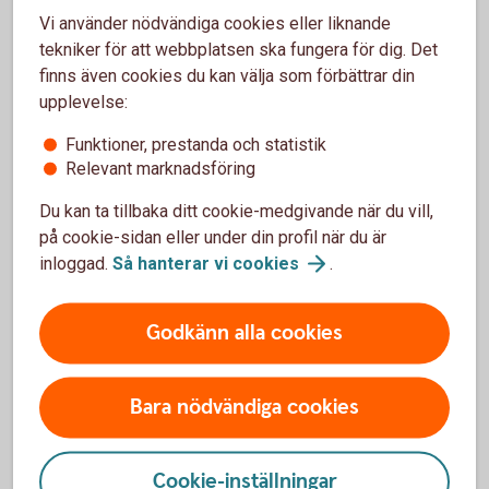
Vi använder nödvändiga cookies eller liknande
Deklarationshjälp (familjensjurist.
se)
tekniker för att webbplatsen ska fungera för dig. Det
Skatt (familjensjurist.
se)
finns även cookies du kan välja som förbättrar din
upplevelse:
Funktioner, prestanda och statistik
Relevant marknadsföring
Du kan ta tillbaka ditt cookie-medgivande när du vill,
på cookie-sidan eller under din profil när du är
inloggad.
Så hanterar vi
cookies
.
Godkänn alla cookies
Bara nödvändiga cookies
Planerar du framåt i företaget?
Står du inför förändringar eller vill du säkra nästa
Cookie-inställningar