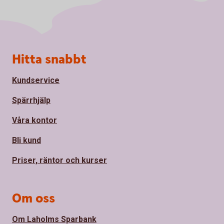
Sidfot
Hitta snabbt
Kundservice
Spärrhjälp
Våra kontor
Bli kund
Priser, räntor och kurser
Om oss
Om Laholms Sparbank