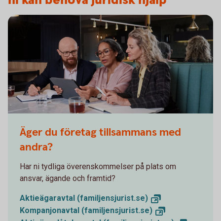
ni kan behöva juridisk hjälp
Äger du företag tillsammans med
andra?
Har ni tydliga överenskommelser på plats om
ansvar, ägande och framtid?
Aktieägaravtal
(familjensjurist.se)
Kompanjonavtal (familjensjurist.
se)