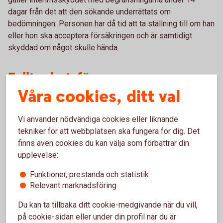
dagar från det att den sökande underrättats om
bedömningen. Personen har då tid att ta ställning till om han
eller hon ska acceptera försäkringen och är samtidigt
skyddad om något skulle hända.
Fullt arbetsför
Våra cookies, ditt val
Fullt arbetsför är det enklaste hälsoprövningssättet, det
används för grupper av anställda eller i speciella
Vi använder nödvändiga cookies eller liknande
pensionsplaner.
tekniker för att webbplatsen ska fungera för dig. Det
finns även cookies du kan välja som förbättrar din
I ett företag där minst 5 personer i företaget ansluts till
upplevelse:
Swedbank Pensionsplan, räcker det normalt med att
arbetsgivaren intygar fullt arbetsför för de anställda.
Funktioner, prestanda och statistik
Försäkringsskyddet börjar då gälla från och med dagen
Relevant marknadsföring
efter att ansökan skickats in.
Du kan ta tillbaka ditt cookie-medgivande när du vill,
på cookie-sidan eller under din profil när du är