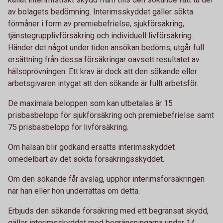
av bolagets bedömning. Interimsskyddet gäller sökta
förmåner i form av premiebefrielse, sjukförsäkring,
tjänstegrupplivförsäkring och individuell livförsäkring.
Händer det något under tiden ansökan bedöms, utgår full
ersättning från dessa försäkringar oavsett resultatet av
hälsoprövningen. Ett krav är dock att den sökande eller
arbetsgivaren intygat att den sökande är fullt arbetsför.
De maximala beloppen som kan utbetalas är 15
prisbasbelopp för sjukförsäkring och premiebefrielse samt
75 prisbasbelopp för livförsäkring.
Om hälsan blir godkänd ersätts interimsskyddet
omedelbart av det sökta försäkringsskyddet.
Om den sökande får avslag, upphör interimsförsäkringen
när han eller hon underrättas om detta.
Erbjuds den sökande försäkring med ett begränsat skydd,
gäller interimsskyddet med begränsningarna under 14