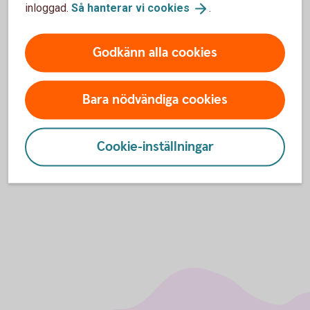
inloggad.
Så hanterar vi
cookies
.
Regler för
hälsoprövning
Godkänn alla cookies
För att se detta innehåll behöver du först
godkänna cookies för Funktioner, prestanda
Bara nödvändiga cookies
och statistik.
Inställningar för cookies
Cookie-inställningar