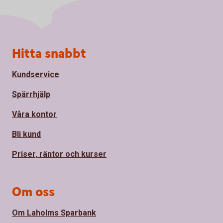
Sidfot
Hitta snabbt
Kundservice
Spärrhjälp
Våra kontor
Bli kund
Priser, räntor och kurser
Om oss
Om Laholms Sparbank