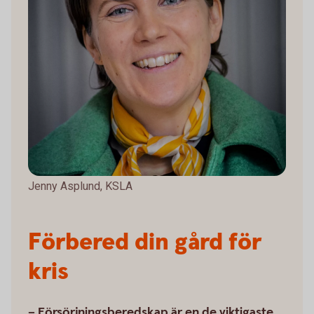
Jenny Asplund, KSLA
Förbered din gård för
kris
– Försörjningsberedskap är en de viktigaste