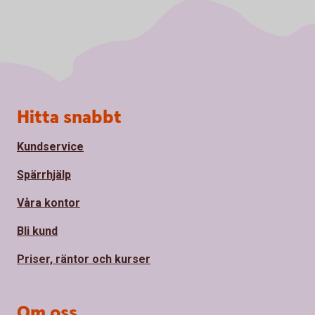
Sidfot
Hitta snabbt
Kundservice
Spärrhjälp
Våra kontor
Bli kund
Priser, räntor och kurser
Om oss