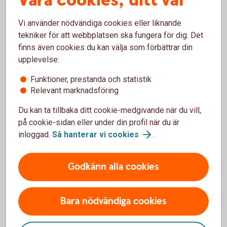
Våra cookies, ditt val
(sva.se)
Vi använder nödvändiga cookies eller liknande
tekniker för att webbplatsen ska fungera för dig. Det
finns även cookies du kan välja som förbättrar din
Som lantbrukare är du van att hantera olika typer av
upplevelse:
störningar. Du är beredd på det som avviker. Men oavsett
hur förberedd du är kommer kriser oftast när man minst
Funktioner, prestanda och statistik
anar den. Det är just det som är en kris – allt annat är bara
Relevant marknadsföring
en förberedd svacka i verksamheten.
Du kan ta tillbaka ditt cookie-medgivande när du vill,
på cookie-sidan eller under din profil när du är
Dubbel nytta av beredskapen
inloggad.
Så hanterar vi
cookies
.
Kanske kan du i ditt arbete med att öka motståndskraften i
ditt företag slå två flugor i en smäll och även se över hur du
Godkänn alla cookies
kan minska resursförbrukningen. Det kan till exempel
handla om att investera i förnybar energi och batterilagring,
bygga system för recirkulering av vatten eller
Bara nödvändiga cookies
värmeåtervinning från ventilation, mjölkkylning eller
biogasproduktion. Andra lösningar kan vara att investera i