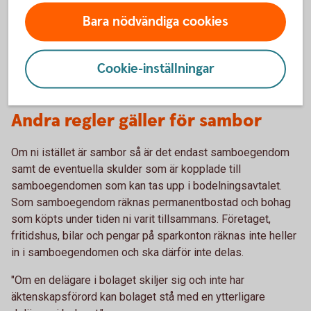
bodelningen om du är egenföretagare. Eventuell
Bara nödvändiga cookies
tjänstepension bör därför också ingå i äktenskapsförordet.
Vid en skilsmässa riskerar du alltså i värsta fall att förlora
hälften av både ditt bolag och dina pensionspengar om du
Cookie-inställningar
saknar äktenskapsförord.
Andra regler gäller för sambor
Om ni istället är sambor så är det endast samboegendom
samt de eventuella skulder som är kopplade till
samboegendomen som kan tas upp i bodelningsavtalet.
Som samboegendom räknas permanentbostad och bohag
som köpts under tiden ni varit tillsammans. Företaget,
fritidshus, bilar och pengar på sparkonton räknas inte heller
in i samboegendomen och ska därför inte delas.
"Om en delägare i bolaget skiljer sig och inte har
äktenskapsförord kan bolaget stå med en ytterligare