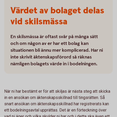
Värdet av bolaget delas
vid skilsmässa
En skilsmässa är oftast svår på många sätt
och om någon av er har ett bolag kan
situationen bli ännu mer komplicerad. Har ni
inte skrivit äktenskapsförord så räknas
nämligen bolagets värde in i bodelningen.
När ni har bestämt er för att skiljas är nästa steg att skicka
in en ansökan om äktenskapsskillnad till tingsrätten. Så
snart ansökan om äktenskapsskillnad har registrerats kan
ett bodelningsavtal upprättas. Det är en förteckning över
vad ni äger och vilka skulder ni har och i detta ska även ett