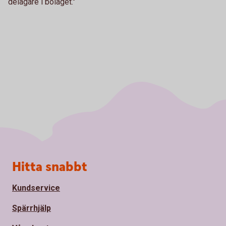
delägare i bolaget."
Sidfot
Hitta snabbt
Kundservice
Spärrhjälp