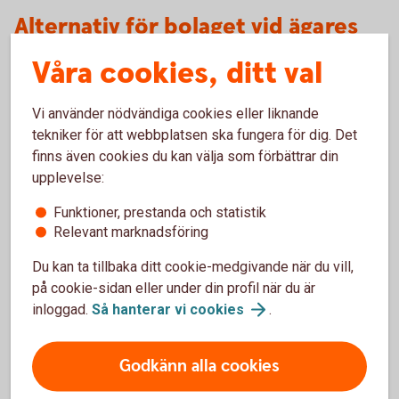
Alternativ för bolaget vid ägares
skilsmässa
Våra cookies, ditt val
Om företaget ingår i bodelningen är ett alternativ att du
Vi använder nödvändiga cookies eller liknande
köper ut din make eller maka, eventuellt genom att ta ett
tekniker för att webbplatsen ska fungera för dig. Det
banklån för att klara av det. Ett annat alternativ är att makan
finns även cookies du kan välja som förbättrar din
eller maken får aktier i bolaget och blir då delägare.
upplevelse:
Ett tredje alternativ är att maken eller makan ersätts med
annat av värde som ni äger tillsammans. Det kan till
Funktioner, prestanda och statistik
exempel vara den gemensamma bostaden eller
Relevant marknadsföring
sommarhuset eller något annat som motsvarar bolagets
Du kan ta tillbaka ditt cookie-medgivande när du vill,
värde.
på cookie-sidan eller under din profil när du är
inloggad.
Så hanterar vi
cookies
.
Tjänstepensionen kan ingå i
bodelningen
Godkänn alla cookies
Det är få som vet att tjänstepensionen kan komma att ingå i