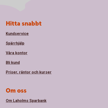
Sidfot
Hitta snabbt
Kundservice
Spärrhjälp
Våra kontor
Bli kund
Priser, räntor och kurser
Om oss
Om Laholms Sparbank