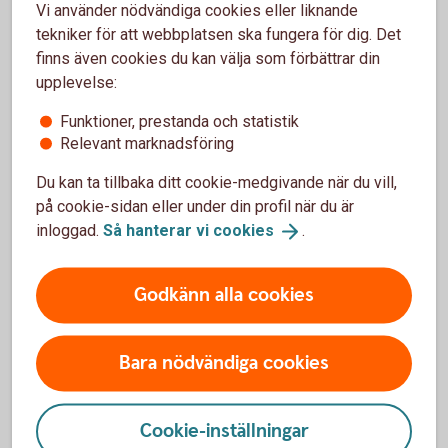
Vi använder nödvändiga cookies eller liknande
tekniker för att webbplatsen ska fungera för dig. Det
finns även cookies du kan välja som förbättrar din
Fordonsförsäkringar
upplevelse:
Funktioner, prestanda och statistik
Bilförsäkring
Relevant marknadsföring
Du kan ta tillbaka ditt cookie-medgivande när du vill,
Lätt lastbilsförsäkring
på cookie-sidan eller under din profil när du är
inloggad.
Så hanterar vi
cookies
.
Husbilsförsäkring
Godkänn alla cookies
Husvagnsförsäkring
Släpvagnsförsäkring
Bara nödvändiga cookies
Snöskoterförsäkring
Cookie-inställningar