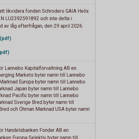
tt likvidera fonden Schroders GAIA Helix
N LU2392591892 och inte delta i
av låg efterfrågan, den 29 april 2026.
(pdf)
pdf)
 Lannebo Kapitalförvaltning AB en
rging Markets byter namn till Lannebo
arknad Europa byter namn till Lannebo
knad Japan byter namn till Lannebo
nad Pacific byter namn till Lannebo
knad Sverige Bred byter namn till
Bred och Öhman Marknad USA byter namn
r Handelsbanken Fonder AB en
ken Europa Selektiv byter namn till