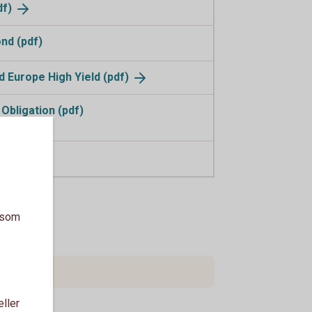
df)
nd (pdf)
 Europe High Yield
(pdf)
Obligation (pdf)
n (pdf)
a som
eller