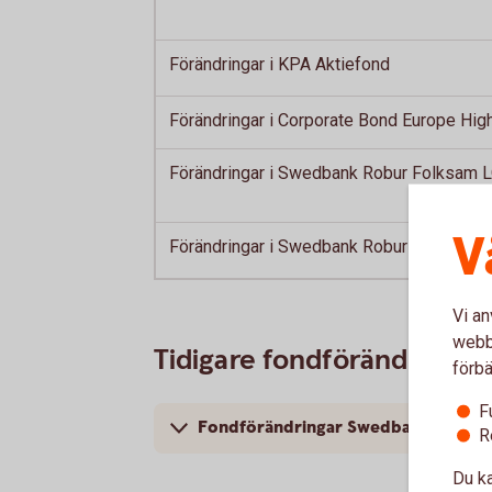
Förändringar i KPA Aktiefond
Förändringar i Corporate Bond Europe High
Förändringar i Swedbank Robur Folksam L
V
Förändringar i Swedbank Robur Access A
Vi an
webbp
Tidigare fondförändringa
förbä
F
Fondförändringar Swedbank Robur
R
Du ka