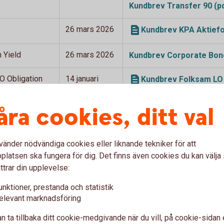
Kundbrev Transfer 90
(p
26 mars 2026
Kundbrev KPA Aktiefo
 Yield
26 mars 2026
Kundbrev Corporate Bond
O Obligation
14 januari
Kundbrev Folksam LO 
2026
åra cookies, ditt val
sien
7 januari 2026
Kundbrev Access Asie
vänder nödvändiga cookies eller liknande tekniker för att
latsen ska fungera för dig. Det finns även cookies du kan välj
r Swedbank Robur
ttrar din upplevelse:
unktioner, prestanda och statistik
elevant marknadsföring
n ta tillbaka ditt cookie-medgivande när du vill, på cookie-sidan 