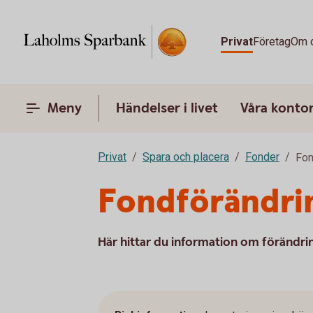
Privat
Företag
Om 
Meny
Händelser i livet
Våra konto
Privat
Spara och placera
Fonder
Fon
Fondförändri
Här hittar du information om förändri