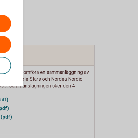
utat att genomföra en sammanläggning av
n Sustainable Stars och Nordea Nordic
99. Sammanslagningen sker den 4
pdf)
pdf)
(pdf)