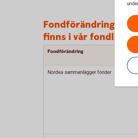
under
Fondförändringar i 
finns i vår fondlista
Fondförändring
Nordea sammanlägger fonder