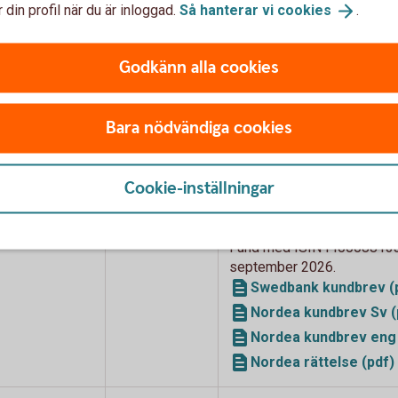
 din profil när du är inloggad.
Så hanterar vi
cookies
.
fonder från fondbolag som
Godkänn alla cookies
Bara nödvändiga cookies
Förändringen
Brev och bilagor
sker
Cookie-inställningar
4 september
Nordea Fonder AB har besl
2026
fonderna, Nordea Innovatio
Fund med ISIN FI00088133
september 2026.
Swedbank kundbrev (
Nordea kundbrev Sv (
Nordea kundbrev eng 
Nordea rättelse (pdf)