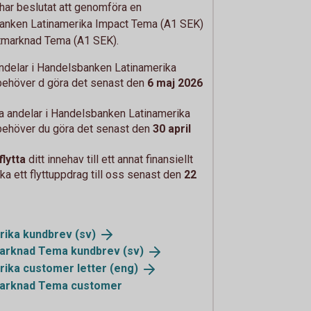
ar beslutat att genomföra en
nken Latinamerika Impact Tema (A1 SEK)
tmarknad Tema (A1 SEK).
 andelar i Handelsbanken Latinamerika
behöver d göra det senast den
6 maj 2026
ga andelar i Handelsbanken Latinamerika
behöver du göra det senast den
30 april
flytta
ditt innehav till ett annat finansiellt
cka ett flyttuppdrag till oss senast den
22
rika
kundbrev (sv)
marknad Tema
kundbrev (sv)
rika customer
letter (eng)
marknad Tema customer