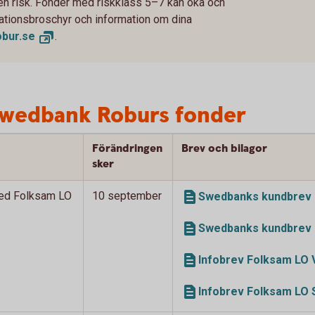
 en risk. Fonder med riskklass 5–7 kan öka och
rmationsbroschyr och information om dina
bur.
se
.
Swedbank Roburs fonder
Förändringen
Brev och bilagor
sker
ed Folksam LO
10 september
Swedbanks kundbrev 
Swedbanks kundbrev 
Infobrev Folksam LO 
Infobrev Folksam LO 