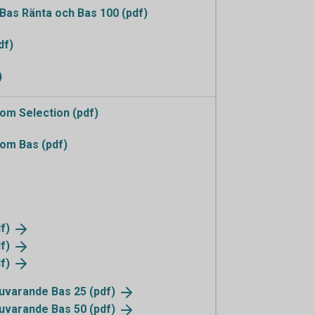
as Ränta och Bas 100 (pdf)
df)
)
m Selection (pdf)
om Bas (pdf)
f)
f)
f)
 nuvarande Bas 25
(pdf)
 nuvarande Bas 50
(pdf)