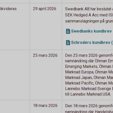
ikvideras
29 april 2026
Swedbank AB har beslutat a
SEK Hedged A Acc med ISI
sammanslagningen på grund 
Swedbanks kundbrev 
Schroders kundbrev (
25 mars 2026
Den 25 mars 2026 genomför
namnändring där Öhman Eme
Emerging Markets, Öhman M
Marknad Europa, Öhman Mar
Marknad Japan, Öhman Mark
Marknad Pacific, Öhman Mar
Lannebo Marknad Sverige 
till Lannebo Marknad USA.
18 mars 2026
Den 18 mars 2026 genomfö
namnändring där Handelsban