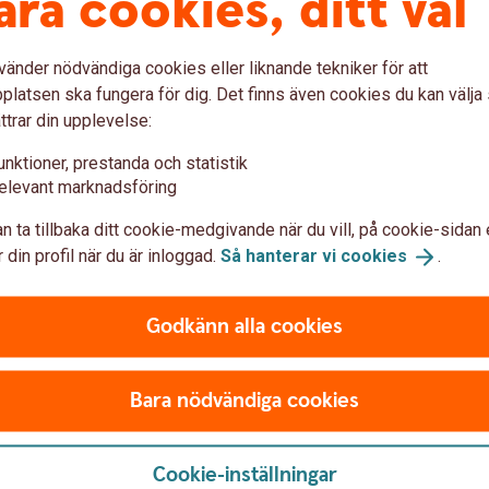
åra cookies, ditt val
vänder nödvändiga cookies eller liknande tekniker för att
latsen ska fungera för dig. Det finns även cookies du kan välj
ttrar din upplevelse:
unktioner, prestanda och statistik
elevant marknadsföring
n ta tillbaka ditt cookie-medgivande när du vill, på cookie-sidan 
Ring och anmäl b
 din profil när du är inloggad.
Så hanterar vi
cookies
.
Misstänker du att du blivit u
eller säkerhetsdosa? Upptäckt
Godkänn alla cookies
Kontakta oss direkt!
Bara nödvändiga cookies
Cookie-inställningar