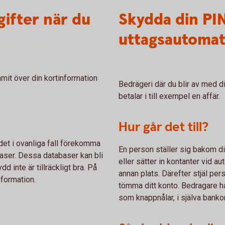
ifter när du
Skydda din PI
uttagsautoma
mit över din kortinformation
Bedrägeri där du blir av med d
betalar i till exempel en affär.
Hur går det till?
 det i ovanliga fall förekomma
En person ställer sig bakom d
baser. Dessa databaser kan bli
eller sätter in kontanter vid a
 inte är tillräckligt bra. På
annan plats. Därefter stjäl per
formation.
tömma ditt konto. Bedragare ha
som knappnålar, i själva bank