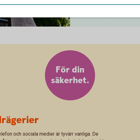
Anmäl bedrägeri – telef
e phone
För din
säkerhet.
rägerier
elefon och sociala medier är tyvärr vanliga. De