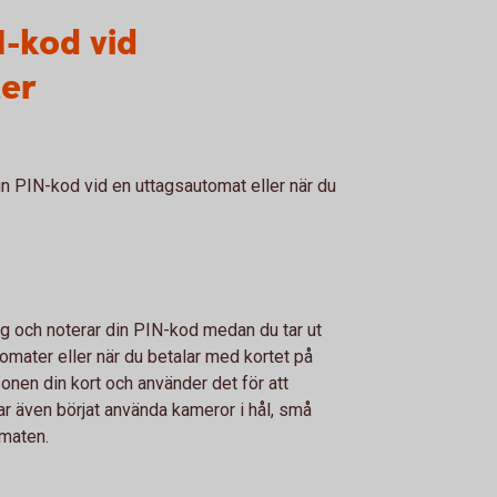
N-kod vid
ter
in PIN-kod vid en uttagsautomat eller när du
ig och noterar din PIN-kod medan du tar ut
utomater eller när du betalar med kortet på
sonen din kort och använder det för att
r även börjat använda kameror i hål, små
omaten.