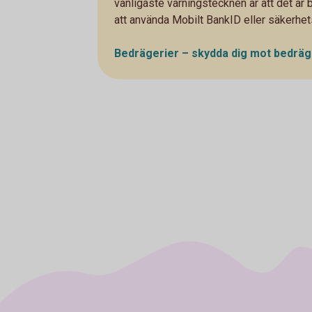
vanligaste varningstecknen är att det är
att använda Mobilt BankID eller säkerhe
Bedrägerier – skydda dig mot
bedräg