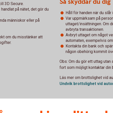
Så skyddar du dig
till 3D Secure.
u handlat på nätet, det gör du
Håll för handen när du slår 
Var uppmärksam på personer 
kända människor eller på
uttaget/insättningen. Om du
avbryta transaktionen.
Avbryt uttaget om något ver
rekt om du misstänker att
automaten, exempelvis om n
gifter.
Kontakta din bank och spärr
någon obehörig kommit över
Obs: Om du gör ett uttag utan at
fort som möjligt kontaktar din 
Läs mer om brottslighet vid 
Undvik brottslighet vid aut
na
koder,
lösenord
eller
kortupp