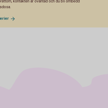
 bråttom, kontakten är oväntad och du bli ombedd
tsdosa.
erier