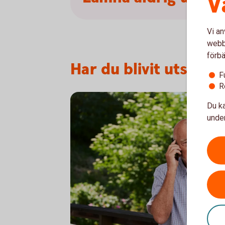
V
Vi an
webbp
förbä
Har du blivit utsatt?
F
R
Du ka
under