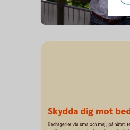
Senior having a serious conversation on th
Skydda dig mot bed
Bedrägerier via sms och mejl, på nätet, t