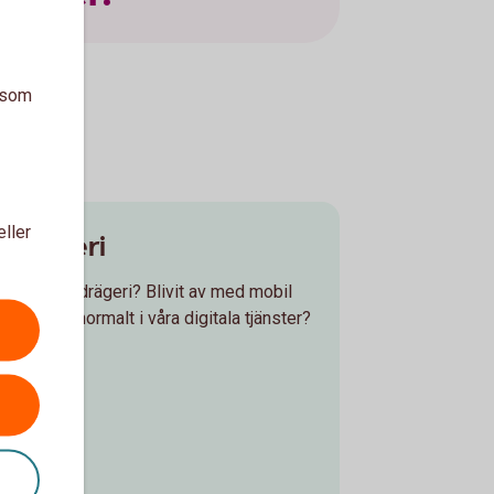
a som
eller
edrägeri
tsatt för bedrägeri? Blivit av med mobil
 något onormalt i våra digitala tjänster?