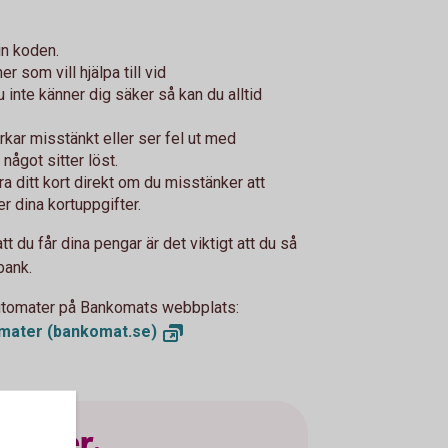
in koden.
som vill hjälpa till vid
 inte känner dig säker så kan du alltid
kar misstänkt eller ser fel ut med
ågot sitter löst.
a ditt kort direkt om du misstänker att
 dina kortuppgifter.
t du får dina pengar är det viktigt att du så
bank.
automater på Bankomats webbplats:
omater
(bankomat.se)
gifter.