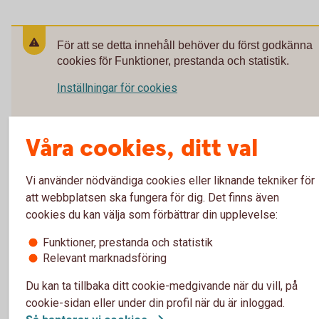
För att se detta innehåll behöver du först godkänna
cookies för Funktioner, prestanda och statistik.
Inställningar för cookies
Våra cookies, ditt val
Vi använder nödvändiga cookies eller liknande tekniker för
Vanliga frågor om tjänstepension fö
att webbplatsen ska fungera för dig. Det finns även
företagare
cookies du kan välja som förbättrar din upplevelse:
Funktioner, prestanda och statistik
Varför är det viktigt för mig som egenföretagare att
Relevant marknadsföring
spara till pension?
Du kan ta tillbaka ditt cookie-medgivande när du vill, på
Hur mycket bör jag som egenföretagare spara till
cookie-sidan eller under din profil när du är inloggad.
pension?