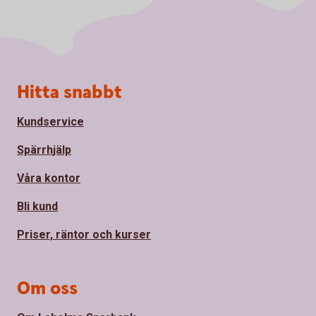
Sidfot
Hitta snabbt
Kundservice
Spärrhjälp
Våra kontor
Bli kund
Priser, räntor och kurser
Om oss