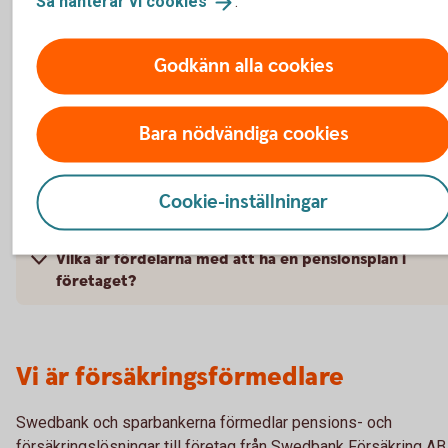
Så hanterar vi
cookies
.
Vilka avdragsmöjligheter finns det för tjänstepensio
Godkänn alla cookies
Varför är det viktigt med en sjukförsäkring och en
vårdförsäkring för mig som egenföretagare?
Bara nödvändiga cookies
Vilka försäkringar kan ingå i en
Cookie-inställningar
pensionsplan/pensionslösning/pension/tjänstepensi
Vilka är fördelarna med att ha en pensionsplan i
företaget?
Vi är försäkringsförmedlare
Swedbank och sparbankerna förmedlar pensions- och
försäkringslösningar till företag från Swedbank Försäkring AB