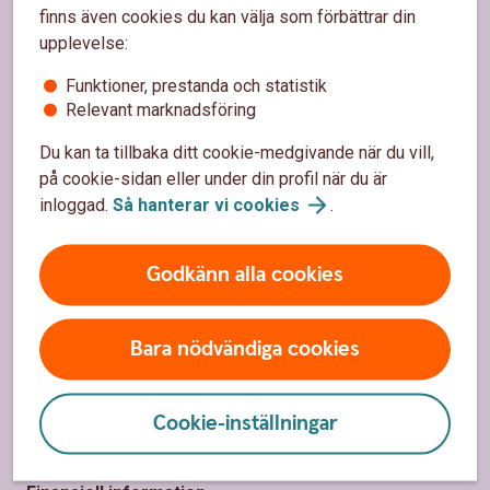
Sidfot
Hitta snabbt
finns även cookies du kan välja som förbättrar din
upplevelse:
Kundservice
Funktioner, prestanda och statistik
Spärrhjälp
Relevant marknadsföring
Våra kontor
Du kan ta tillbaka ditt cookie-medgivande när du vill,
på cookie-sidan eller under din profil när du är
Bli kund
inloggad.
Så hanterar vi
cookies
.
Priser, räntor och kurser
Godkänn alla cookies
Om oss
Bara nödvändiga cookies
Om Laholms Sparbank
Hållbarhet
Cookie-inställningar
Samhällsengagemang