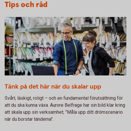
Tips och råd
1072510928
Tänk på det här när du skalar upp
Svårt, läskigt, roligt – och en fundamental förutsättning för
att du ska kunna växa. Aurore Belfrage har sin bild klar kring
att skala upp sin verksamhet; ”Måla upp ditt drömscenario
när du borstar tänderna".