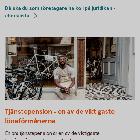
Då ska du som företagare ha koll på juridiken -
checklista
1289906624
Tjänstepension - en av de viktigaste
löneförmånerna
En bra tjänstepension är en av de viktigaste