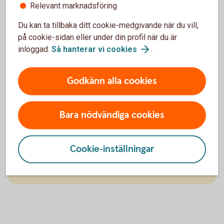
Relevant marknadsföring
Du kan ta tillbaka ditt cookie-medgivande när du vill,
på cookie-sidan eller under din profil när du är
För dig som vill ha mer
inloggad.
Så hanterar vi
cookies
.
Med Premium och Private Banking får du tillgång till
Godkänn alla cookies
personlig rådgivning, skräddarsydda lösningar och
ett helhetsperspektiv på både din privatekonomi och
ditt företag. Vi finns här för att hjälpa dig planera,
Bara nödvändiga cookies
förvalta och växa på ett tryggt och hållbart sätt.
Premium
Cookie-inställningar
Private
Banking