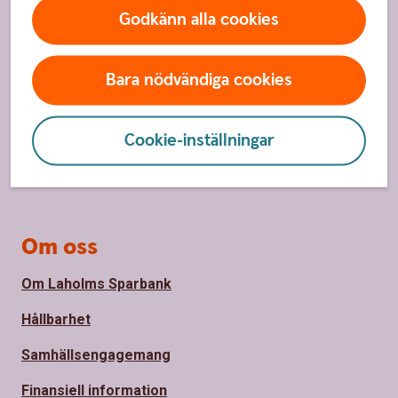
Hitta snabbt
Godkänn alla cookies
Kundservice
Spärrhjälp
Bara nödvändiga cookies
Våra kontor
Cookie-inställningar
Bli kund
Priser, räntor och kurser
Om oss
Om Laholms Sparbank
Hållbarhet
Samhällsengagemang
Finansiell information