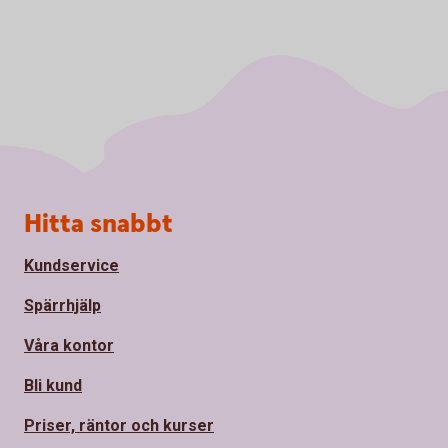
Sidfot
Hitta snabbt
Kundservice
Spärrhjälp
Våra kontor
Bli kund
Priser, räntor och kurser