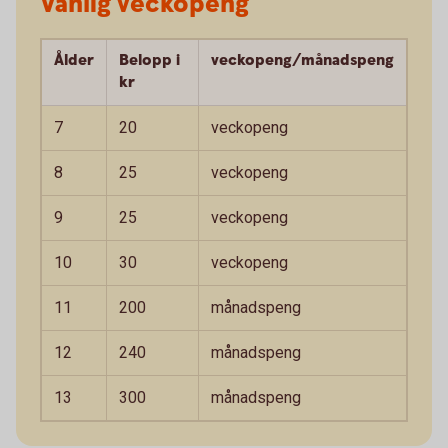
Vanlig veckopeng
Ålder
Belopp i
veckopeng/månadspeng
kr
7
20
veckopeng
8
25
veckopeng
9
25
veckopeng
10
30
veckopeng
11
200
månadspeng
12
240
månadspeng
13
300
månadspeng