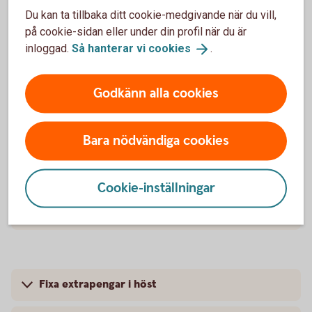
Du kan ta tillbaka ditt cookie-medgivande när du vill,
3 tips för att minska matsvinnet
på cookie-sidan eller under din profil när du är
inloggad.
Så hanterar vi
cookies
.
Så får du veckopeng - 4 bra argument
Godkänn alla cookies
4 perfekta presenter
3 tips för att få pengapejl
Bara nödvändiga cookies
Spara – 5 bästa tipsen
Cookie-inställningar
Undvik bedragarna
Fixa extrapengar i höst