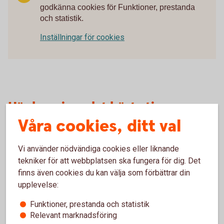
godkänna cookies för Funktioner, prestanda
och statistik.
Inställningar för cookies
Här har vi samlat bästa tipsen som
Våra cookies, ditt val
ger dig koll på pengarna!
Vi använder nödvändiga cookies eller liknande
Så skyddar du ditt konto
tekniker för att webbplatsen ska fungera för dig. Det
finns även cookies du kan välja som förbättrar din
Så blir du mer rea-smart
upplevelse:
3 saker du kan göra om en influencer verkar
Funktioner, prestanda och statistik
luras
Relevant marknadsföring