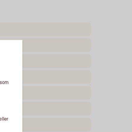
a som
eller