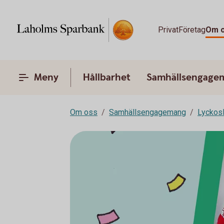
Privat
Företag
Om 
Meny
Hållbarhet
Samhällsengage
Om oss
Samhällsengagemang
Lyckos