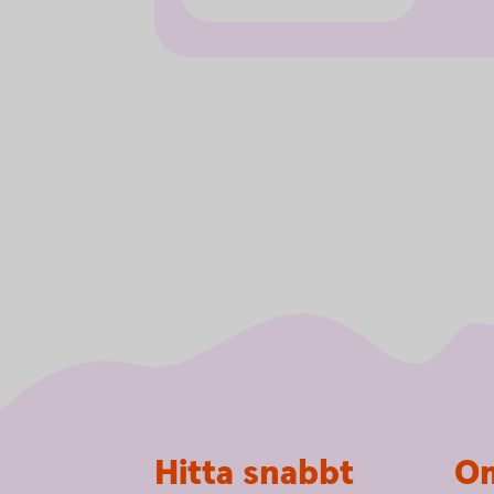
Sidfot
Hitta snabbt
Om