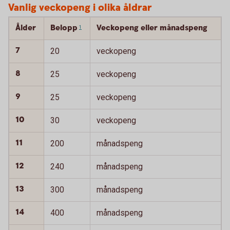
Vanlig veckopeng i olika åldrar
Ålder
Belopp
Veckopeng eller månadspeng
1
7
20
veckopeng
8
25
veckopeng
9
25
veckopeng
10
30
veckopeng
11
200
månadspeng
12
240
månadspeng
13
300
månadspeng
14
400
månadspeng