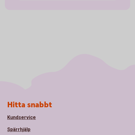
Sidfot
Hitta snabbt
Kundservice
Spärrhjälp