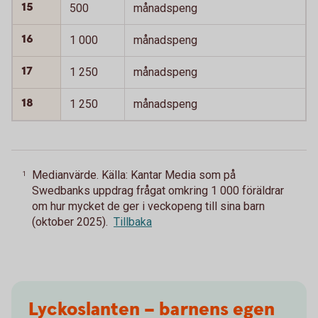
15
500
månadspeng
16
1 000
månadspeng
17
1 250
månadspeng
18
1 250
månadspeng
Medianvärde. Källa: Kantar Media som på
1
Swedbanks uppdrag frågat omkring 1 000 föräldrar
om hur mycket de ger i veckopeng till sina barn
(oktober 2025).
Tillbaka
Lyckoslanten – barnens egen