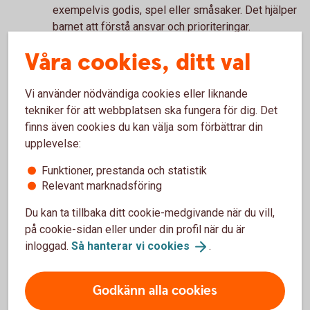
exempelvis godis, spel eller småsaker. Det hjälper
barnet att förstå ansvar och prioriteringar.
Eget ansvar
Våra cookies, ditt val
Barnet lär sig och växer som genom att fatta egna
beslut, även när det blir fel. Tar till exempel
Vi använder nödvändiga cookies eller liknande
pengarna slut för tidigt blir det en lärdom att
tekniker för att webbplatsen ska fungera för dig. Det
planera bättre nästa månad.
finns även cookies du kan välja som förbättrar din
upplevelse:
Uppmuntra sparande
Funktioner, prestanda och statistik
Att spara till något större tränar barnet i att tänka
Relevant marknadsföring
framåt och skjuta upp belöningar.
Prata om pengar
Du kan ta tillbaka ditt cookie-medgivande när du vill,
på cookie-sidan eller under din profil när du är
Få in pengapratet naturligt i vardagen, och kom ihåg
inloggad.
Så hanterar vi
cookies
.
att vara en god förebild för ditt barn.
Godkänn alla cookies