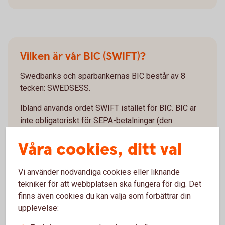
Vilken är vår BIC (SWIFT)?
Swedbanks och sparbankernas BIC består av 8
tecken: SWEDSESS.
Ibland används ordet SWIFT istället för BIC. BIC är
inte obligatoriskt för SEPA-betalningar (den
europeiska gireringsstandarden) vilka gör det möjligt
Våra cookies, ditt val
att utföra alla betalningar i euro inom det
gemensamma eurobetalningsområdet.
Vi använder nödvändiga cookies eller liknande
tekniker för att webbplatsen ska fungera för dig. Det
finns även cookies du kan välja som förbättrar din
upplevelse: