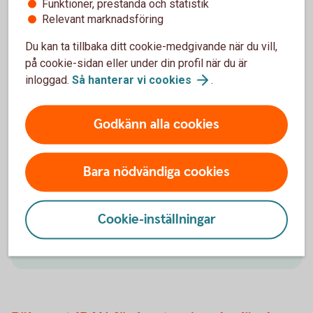
Räkna ut ditt IBAN-nummer
Funktioner, prestanda och statistik
Relevant marknadsföring
Räkna ut ditt IBAN-nummer med IBAN-
Du kan ta tillbaka ditt cookie-medgivande när du vill,
räknaren. Den fungerar endast för konton i
på cookie-sidan eller under din profil när du är
Swedbank och Sparbankerna. Ange alltid
inloggad.
Så hanterar vi
cookies
.
IBAN tillsammans med bankens BIC som är
SWEDSESS (för Swedbank och
Godkänn alla cookies
sparbankerna).
Bara nödvändiga cookies
Kontonummer
Cookie-inställningar
Räkna ut IBAN