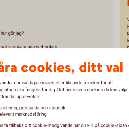
 hur gör jag?
örsäkringskassans webbplats.
kassan.se)
åra cookies, ditt val
vänder nödvändiga cookies eller liknande tekniker för att
latsen ska fungera för dig. Det finns även cookies du kan välj
ttrar din upplevelse:
unktioner, prestanda och statistik
elevant marknadsföring
n ta tillbaka ditt cookie-medgivande när du vill, på cookie-sidan 