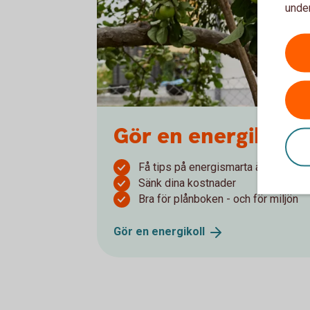
under
Gör en energikoll 
Få tips på energismarta åtgärder
Sänk dina kostnader
Bra för plånboken - och för miljön
Gör en
energikoll