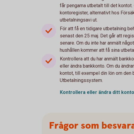
får pengarna utbetalt till det kontot
kontoregister, alternativt hos För
utbetalningsavi ut.
För att få en tidigare utbetalning be
senast den 25 maj. Det går att regis
senare. Om du inte har anmält något 
hushållen kommer att få sina utbetal
Kontrollera att du har anmält bankkon
eller ändra bankkonto. Om du ändrar 
kontot, till exempel din lön om den
Utbetalningssystem.
Kontrollera eller ändra ditt konto
Frågor som besvara