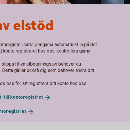
av elstöd
kontoregister sätts pengarna automatiskt in på det
t konto registrerat hos oss, kontrollera gärna
ch slippa få en utbetalningsavi behöver du
. Detta gäller också dig som behöver ändra ditt
os oss för att registrera ditt konto hos oss.
 till
kontoregistret
ntoregistret