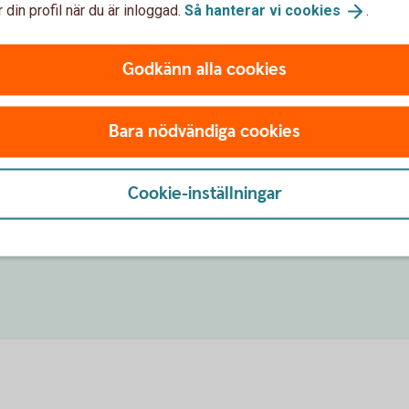
 din profil när du är inloggad.
Så hanterar vi
cookies
.
Godkänn alla cookies
Bara nödvändiga cookies
- minska din energiförbrukning
Cookie-inställningar