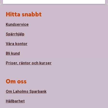
Sidfot
Hitta snabbt
Kundservice
Spärrhjälp
Våra kontor
Bli kund
Priser, räntor och kurser
Om oss
Om Laholms Sparbank
Hållbarhet