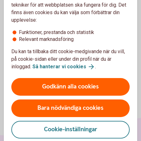
tekniker för att webbplatsen ska fungera för dig. Det
finns även cookies du kan välja som förbättrar din
Till exempel "topplån". Bolån i Laholms Sparbank, inte i
upplevelse:
Swedbank Hypotek.
Funktioner, prestanda och statistik
Visa fler
Relevant marknadsföring
Vid för få lån inom respektive bindningstid redovisas ingen
Du kan ta tillbaka ditt cookie-medgivande när du vill,
genomsnittsränta.
på cookie-sidan eller under din profil när du är
inloggad.
Så hanterar vi cookies
.
Godkänn alla cookies
Bara nödvändiga cookies
Cookie-inställningar