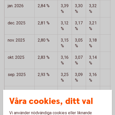
jan. 2026
2,84 %
3,39
3,30
3,32
%
%
%
dec. 2025
2,81 %
3,12
3,17
3,21
%
%
%
nov. 2025
2,80 %
3,15
3,05
3,18
%
%
%
okt. 2025
2,83 %
3,16
3,07
3,14
%
%
%
sep. 2025
2,93 %
3,25
3,09
3,16
%
%
%
aug. 2025
3,11 %
3,15
3,04
3,28
%
%
%
Våra cookies, ditt val
juli 2025
3,02 %
2,95
3,11
3,13
Vi använder nödvändiga cookies eller liknande
%
%
%