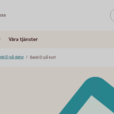
oss
r
Våra tjänster
nkID på dator
BankID på kort