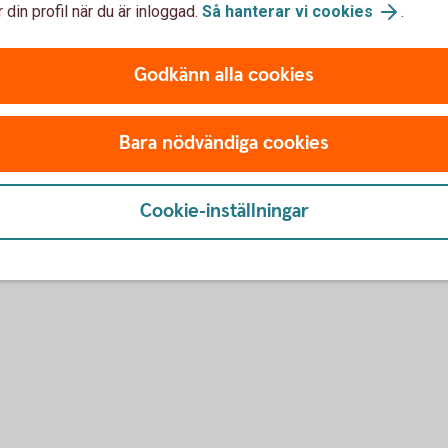
 din profil när du är inloggad.
Så hanterar vi cookies
.
u först installera BankID-programmet, även kallat
r det, kostnadsfritt, på BankIDs webbplats.
Godkänn alla cookies
mmet (install.bankid.com)
Bara nödvändiga cookies
anken
. Sätt in ditt BankID-kort i kortläsaren.
ssätt BankID på Kort i rullistan. Tryck på Fortsätt.
n för BankID öppnas i separat fönster och ange
Cookie-inställningar
 du använder två PIN-koder till ditt BankID anger
ing. Tryck på Jag legitimerar mig. Klart.