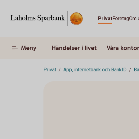
Privat
Företag
Om 
Meny
Händelser i livet
Våra konto
Privat
App, internetbank och BankID
Ba