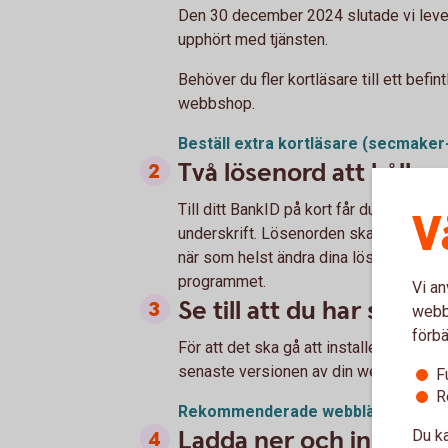
Den 30 december 2024 slutade vi lever
upphört med tjänsten.
Behöver du fler kortläsare till ett befi
webbshop.
Beställ extra kortläsare (secmake
Två lösenord att hålla 
Till ditt BankID på kort får du två löseno
V
underskrift. Lösenorden ska du ange va
när som helst ändra dina lösenord. Try
programmet.
Vi an
Se till att du har sen
webbp
förbä
För att det ska gå att installera/ladd
senaste versionen av din webbläsare in
F
R
Rekommenderade webbläsare
Ladda ner och install
Du ka