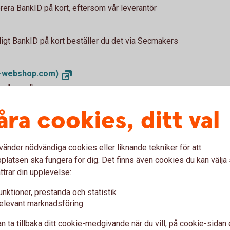
era BankID på kort, eftersom vår leverantör
ntligt BankID på kort beställer du det via Secmakers
r-webshop.com)
reda på
rd (pinkoder) - ett för identifiering och ett för
åra cookies, ditt val
rje gång du använder din e-legitimation. Du kan
ck på "Byt lösenord" när du startat BankID-
vänder nödvändiga cookies eller liknande tekniker för att
aste uppdaterade webbläsaren
latsen ska fungera för dig. Det finns även cookies du kan välj
ttrar din upplevelse:
a ner BankID säkerhetsprogram, behöver du ha den
stallerad på datorn.
unktioner, prestanda och statistik
elevant marknadsföring
era BankID-programmet
n ta tillbaka ditt cookie-medgivande när du vill, på cookie-sidan 