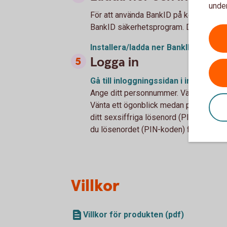
under
För att använda BankID på kort måste d
BankID säkerhetsprogram. Du laddar ne
Installera/ladda ner BankID-progra
Logga in
Gå till inloggningssidan i internetb
Ange ditt personnummer. Välj inloggning
Vänta ett ögonblick medan programvara
ditt sexsiffriga lösenord (PIN-kod). Om
du lösenordet (PIN-koden) för legitimer
Villkor
Villkor för produkten (pdf)