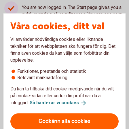
You are now logged in. The Start page gives you a
quick overview of your finances. You can see your
account, the latest transactions and current e-
Våra cookies, ditt val
invoices.
Vi använder nödvändiga cookies eller liknande
tekniker för att webbplatsen ska fungera för dig. Det
finns även cookies du kan välja som förbättrar din
Questions and answers
upplevelse:
Funktioner, prestanda och statistik
Click on the categories to expand the content.
Relevant marknadsföring
Du kan ta tillbaka ditt cookie-medgivande när du vill,
på cookie-sidan eller under din profil när du är
inloggad.
Så hanterar vi
cookies
.
För att se detta innehåll behöver du först
godkänna cookies för Funktioner, prestanda
och statistik.
Godkänn alla cookies
Inställningar för cookies