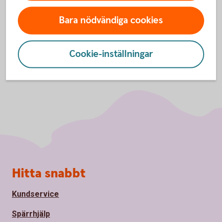
Bara nödvändiga cookies
Cookie-inställningar
Sidfot
Hitta snabbt
Kundservice
Spärrhjälp