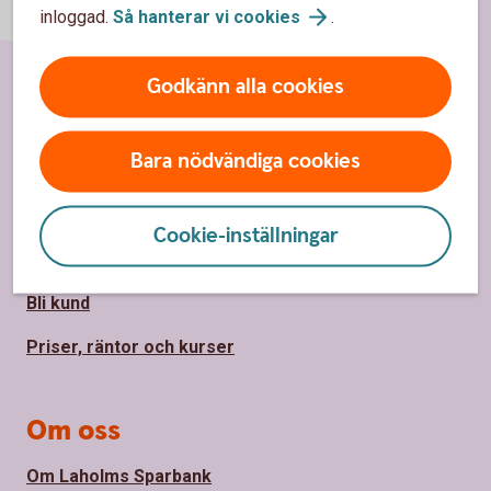
inloggad.
Så hanterar vi
cookies
.
Godkänn alla cookies
Sidfot
Hitta snabbt
Bara nödvändiga cookies
Kundservice
Spärrhjälp
Cookie-inställningar
Våra kontor
Bli kund
Priser, räntor och kurser
Om oss
Om Laholms Sparbank