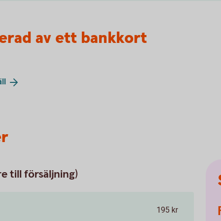
sserad av ett bankkort
ll
er
 till försäljning)
195 kr