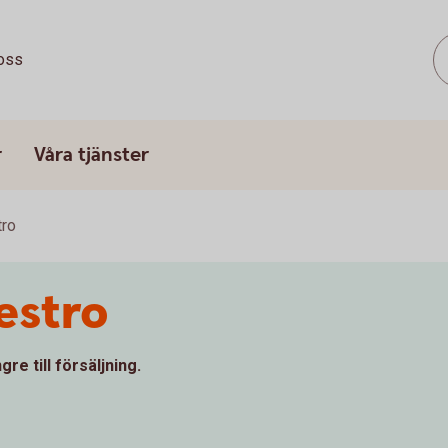
oss
r
Våra tjänster
tro
estro
re till försäljning.