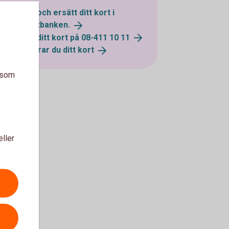
Spärra och ersätt ditt kort i
internetbanken.
Spärra ditt kort på 08-411 10
11
Så spärrar du ditt
kort
a som
eller