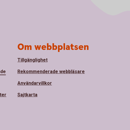
Om webbplatsen
Tillgänglighet
nde
Rekommenderade webbläsare
Användarvillkor
ter
Sajtkarta