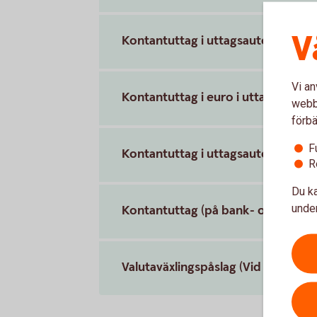
V
Kontantuttag i uttagsautomat ino
Vi an
Kontantuttag i euro i uttagsauto
webbp
förbä
F
Kontantuttag i uttagsautomat uta
R
Du ka
under
Kontantuttag (på bank- och växlin
Valutaväxlingspåslag (Vid köp och u