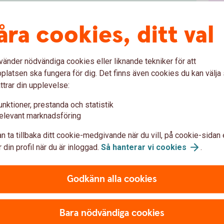
åra cookies, ditt val
m Sverige
0 kr
vänder nödvändiga cookies eller liknande tekniker för att
mat inom EU
0 kr
latsen ska fungera för dig. Det finns även cookies du kan välj
ttrar din upplevelse:
unktioner, prestanda och statistik
nför EU
25 kr
elevant marknadsföring
n ta tillbaka ditt cookie-medgivande när du vill, på cookie-sidan 
 din profil när du är inloggad.
Så hanterar vi
cookies
.
gskontor där uttag med kort är möjligt)
25 kr
Godkänn alla cookies
ttag i utländsk valuta.)
1,65 %
Bara nödvändiga cookies