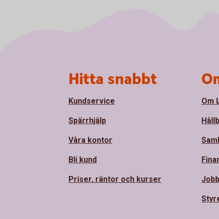
Sidfot
Hitta snabbt
Om
Kundservice
Om L
Spärrhjälp
Håll
Våra kontor
Sam
Bli kund
Fina
Priser, räntor och kurser
Jobb
Styr