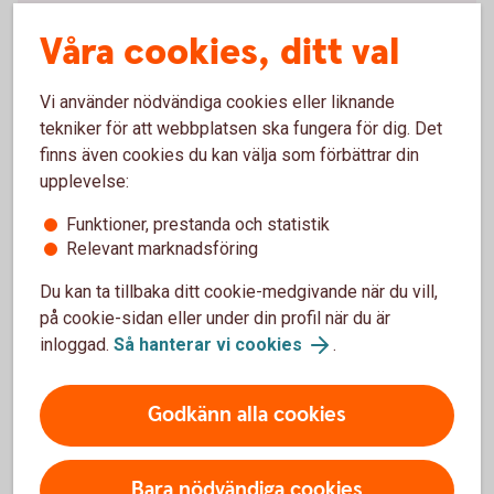
Beställa nytt bankkort
Våra cookies, ditt val
Vi använder nödvändiga cookies eller liknande
tekniker för att webbplatsen ska fungera för dig. Det
Ersätt trasigt eller borttappat kort
finns även cookies du kan välja som förbättrar din
upplevelse:
Om ditt kort är trasigt, slitet eller kommit bort kan du
Funktioner, prestanda och statistik
ersätta det.
Relevant marknadsföring
Trasigt kort? Skaffa ersättningskort
Du kan ta tillbaka ditt cookie-medgivande när du vill,
på cookie-sidan eller under din profil när du är
inloggad.
Så hanterar vi cookies
.
Pris för Mastercard ung
Godkänn alla cookies
Årsavgift
Bara nödvändiga cookies