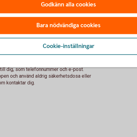
Godkänn alla cookies
för internetköp när du handlar på internet.
n under Kort.
Bara nödvändiga cookies
Cookie-inställningar
tt kort till någon annan, till exempel PIN-kod,
 genereras av din säkerhetsdosa. Oavsett
akta alltid oss om du är osäker.
er till dig, som telefonnummer och e-post.
appen och använd aldrig säkerhetsdosa eller
m kontaktar dig.