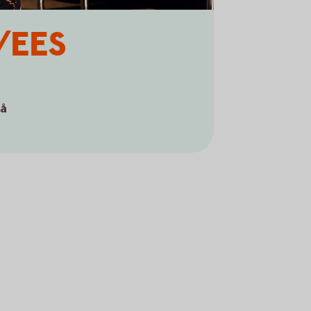
U/EES
så