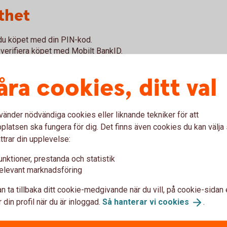
thet
r du köpet med din PIN-kod.
 verifiera köpet med Mobilt BankID.
r du den i appen under Kort. Har du inte
åra cookies, ditt val
- och kreditkort kan du logga in på
a en påminnelse till koden.
r ett kvitto och legitimerat dig, nekas och
vänder nödvändiga cookies eller liknande tekniker för att
sa betalningar (blipp) kommer fortsätta
latsen ska fungera för dig. Det finns även cookies du kan välj
ttrar din upplevelse:
rnet, inte följer de nya reglerna kan ett
unktioner, prestanda och statistik
elevant marknadsföring
?
n ta tillbaka ditt cookie-medgivande när du vill, på cookie-sidan 
 din profil när du är inloggad.
Så hanterar vi
cookies
.
t. Om du handlar på Internet se till att du har