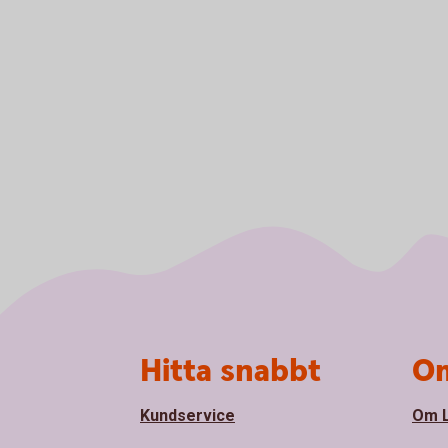
Sidfot
Hitta snabbt
Om
Kundservice
Om L