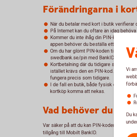
Förändringarna i kor
När du betalar med kort i butik verifiera
På Internet kan du oftare än idag behöva
Kommer du inte ihåg din PIN-kod så hitta
appen behöver du beställa ett nytt kort.
V
Om du har glömt PIN-koden till ditt betal
swedbank.se/pin med BankID och beställ
Kortbetalning där du tidigare skrivit unde
Vi an
istället krävs den en PIN-kod. Kontaktlö
webbp
fungera precis som tidigare.
förbä
I de fall en butik, både fysisk och på inte
kortköp komma att nekas.
F
R
Vad behöver du göra
Du ka
under
Var säker på att du kan PIN-koden till ditt kor
tillgång till Mobilt BankID.