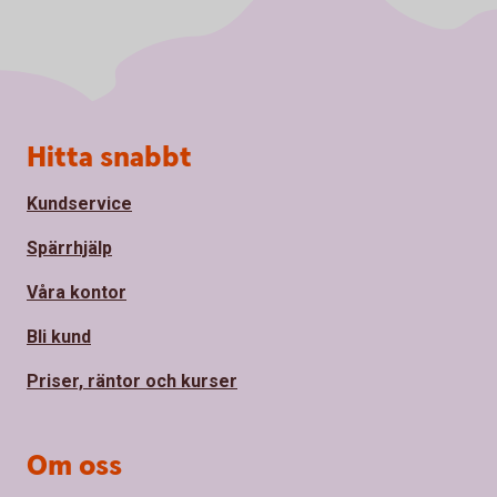
Sidfot
Hitta snabbt
Kundservice
Spärrhjälp
Våra kontor
Bli kund
Priser, räntor och kurser
Om oss