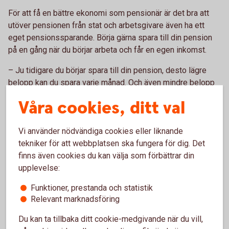
För att få en bättre ekonomi som pensionär är det bra att
utöver pensionen från stat och arbetsgivare även ha ett
eget pensionssparande. Börja gärna spara till din pension
på en gång när du börjar arbeta och får en egen inkomst.
– Ju tidigare du börjar spara till din pension, desto lägre
belopp kan du spara varje månad. Och även mindre belopp
växer sig större över tid, säger Madelén.
Våra cookies, ditt val
Ett bra riktmärke kan vara att börja att spara 500 kronor per
månad, och öka till runt 1 000 kronor per månad vid 35 års
Vi använder nödvändiga cookies eller liknande
ålder och 2 000 kronor per månad vid 45 års ålder. Börjar du
tekniker för att webbplatsen ska fungera för dig. Det
spara senare behöver beloppet vara högre.
finns även cookies du kan välja som förbättrar din
upplevelse:
Funktioner, prestanda och statistik
Relevant marknadsföring
Pension
Du kan ta tillbaka ditt cookie-medgivande när du vill,
Läs mer om olika områden inom pension.