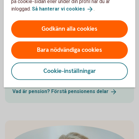
på cookie-sidan eller under din profil när du är
inloggad.
Så hanterar vi
cookies
.
Pension - mer
information
Godkänn alla cookies
Bara nödvändiga cookies
Pensionsskola
Här berättar vi hur pensionssystemet fungerar och
Cookie-inställningar
hur du kan tänka avseende ditt pensionssparande.
Vad är pension? Förstå pensionens
delar