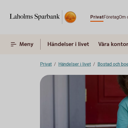
Privat
Företag
Om 
Meny
Händelser i livet
Våra konto
Privat
Händelser i livet
Bostad och bo