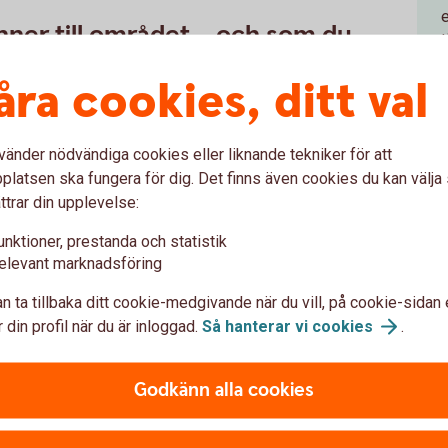
nner till området – och som du
åra cookies, ditt val
tt sälja ett hus eller lägenhet vad gäller mäklare,
plikt och besiktning. Välj en mäklare som känner
stighetsbyrån är rikstäckande med kontor på 270
vänder nödvändiga cookies eller liknande tekniker för att
adsexpert.
latsen ska fungera för dig. Det finns även cookies du kan välj
 för köparen och för din skull
ttrar din upplevelse:
unktioner, prestanda och statistik
enomgå en besiktning – lika mycket för din egen
elevant marknadsföring
t egendomen?
n ta tillbaka ditt cookie-medgivande när du vill, på cookie-sidan 
 din profil när du är inloggad.
Så hanterar vi
cookies
.
ver vilken av den fasta egendomen som ska få vara
r som: friggebod, flaggstång, växthus, lekstuga,
 bör det framgå vid visningen eller helt enkelt tas
Godkänn alla cookies
visning.
ment