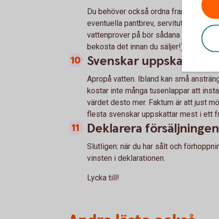
Du behöver också ordna fram papper som
eventuella pantbrev, servitut och arren
vattenprover på bör sådana papper tas f
bekosta det innan du säljer!).
Svenskar uppskattar dus
Apropå vatten. Ibland kan små ansträn
kostar inte många tusenlappar att instal
värdet desto mer. Faktum är att just m
flesta svenskar uppskattar mest i ett f
Deklarera försäljningen
Slutligen: när du har sålt och förhoppn
vinsten i deklarationen.
Lycka till!