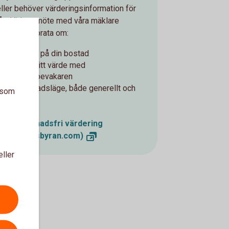
eller behöver värderingsinformation för
lån. Vid ett möte med våra mäklare
kommer ni prata om:
Värdet på din bostad
Följa ditt värde med
Värdebevakaren
Marknadsläge, både generellt och
a som
lokalt
Boka kostnadsfri värdering
(fastighetsbyran.com)
eller