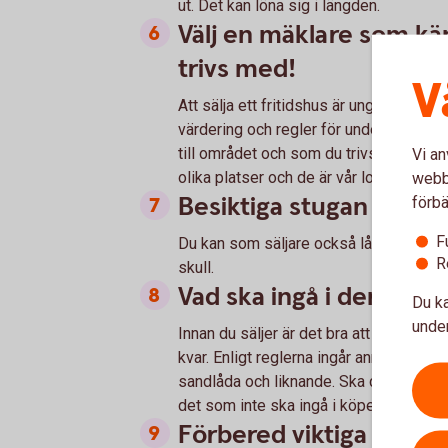
ut. Det kan löna sig i längden.
Välj en mäklare som kä
trivs med!
V
Att sälja ett fritidshus är ungefär som a
värdering och regler för undersöknings
till området och som du trivs med. Fa
Vi an
olika platser och de är vår lokala bost
webbp
Besiktiga stugan - både
förbä
F
Du kan som säljare också låta huset g
R
skull.
Vad ska ingå i den fas
Du ka
under
Innan du säljer är det bra att tänka ö
kvar. Enligt reglerna ingår annars sake
sandlåda och liknande. Ska de inte ingå
det som inte ska ingå i köpet bort före 
Förbered viktiga doku