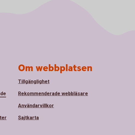
Om webbplatsen
Tillgänglighet
nde
Rekommenderade webbläsare
Användarvillkor
ter
Sajtkarta