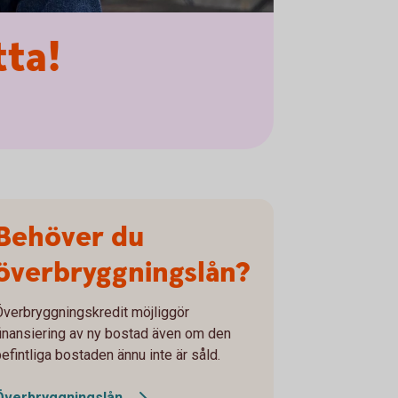
tta!
Behöver du
överbryggningslån?
Överbryggningskredit möjliggör
finansiering av ny bostad även om den
befintliga bostaden ännu inte är såld.
Överbryggningslån