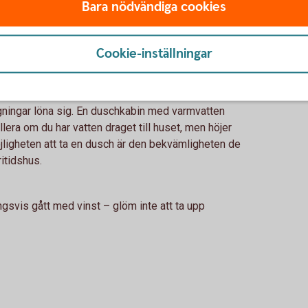
Bara nödvändiga cookies
 ritningar, kvitton från renoveringar och
de. Har du egen brunn som du har låtit göra
ram (och har du inte gjort det är det en bra idé att
Cookie-inställningar
chen mest av allt i fritidshus
gningar löna sig. En duschkabin med varmvatten
lera om du har vatten draget till huset, men höjer
öjligheten att ta en dusch är den bekvämligheten de
ritidshus.
ingsvis gått med vinst – glöm inte att ta upp