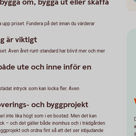
 bygga om, bygga ut eller skaffa
a upp priset. Fundera på det innan du värderar
 är viktigt
uset. Även året-runt-standard har blivit mer och mer
t både ute och inne inför en
städat intryck som kan locka fler. Även
overings- och byggprojekt
gel inte lika högt som i en bostad. Men det kan
D
 skick – och det gäller både inomhus och i trädgården.
ggprojekt och ordna fint så att det ser inbjudande
s