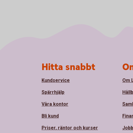
Sidfot
Hitta snabbt
Om
Kundservice
Om L
Spärrhjälp
Håll
Våra kontor
Sam
Bli kund
Fina
Priser, räntor och kurser
Jobb