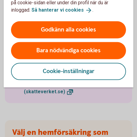
på cookie-sidan eller under din profil när du är
Den årliga räntekostnaden för att ha uppskov
inloggad.
Så hanterar vi
cookies
.
togs bort 2021. Att skjuta upp beskattningen av
vinsten på en permanentbostad kostar därmed
inte något.
Godkänn alla cookies
Med permanentbostad menas den bostad som
du bor och är folkbokförd i. Reglerna om
uppskov gäller inte den som säljer en
Bara nödvändiga cookies
fritidsbostad.
Ansökan om uppskov kan ske senast det sjätte
året efter det år man sålde sin bostad.
Cookie-inställningar
Läs mer på
Skatteverket om uppskovsräntan
(skatteverket.se)
Välj en hemförsäkring som