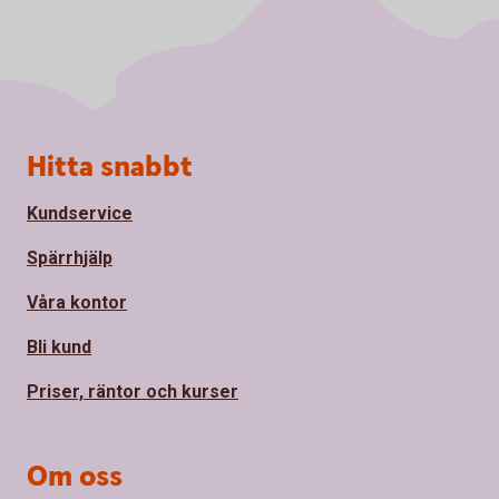
Sidfot
Hitta snabbt
Kundservice
Spärrhjälp
Våra kontor
Bli kund
Priser, räntor och kurser
Om oss