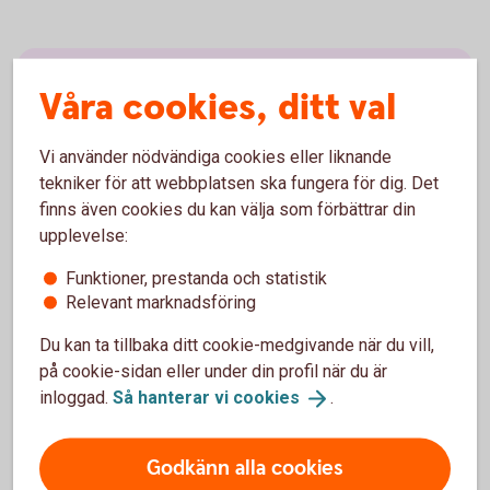
Fyra tips från vår
Våra cookies, ditt val
hållbarhetsekonom
Vi använder nödvändiga cookies eller liknande
tekniker för att webbplatsen ska fungera för dig. Det
Bestäm vad som är rättvist för er
finns även cookies du kan välja som förbättrar din
Ska ni ha gemensam, delad eller en egen
upplevelse:
variant utifrån era förutsättningar? Försök
Funktioner, prestanda och statistik
diskutera er fram till en lösning som känns bra.
Relevant marknadsföring
Och glöm inte hur ni ska hantera oförutsedda
händelser
Du kan ta tillbaka ditt cookie-medgivande när du vill,
Gör en budget
på cookie-sidan eller under din profil när du är
inloggad.
Så hanterar vi
cookies
.
Gör en budget och följ upp med jämna
mellanrum för att se att ni följer er plan. Spara
alla kvitton under några månader för att få en
Godkänn alla cookies
uppfattning om vilka utgifter ni har och vem