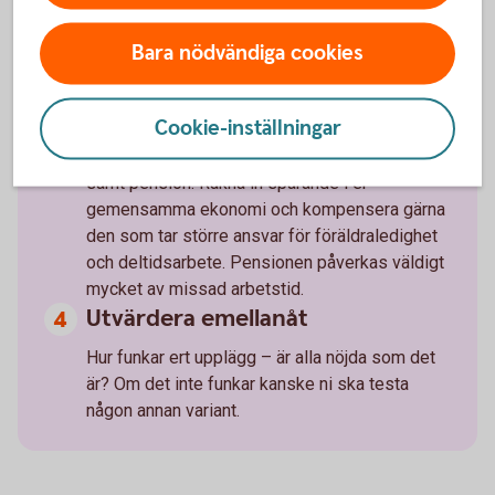
som oftast betalar vad.
Bara nödvändiga cookies
Inkludera sparande
Cookie-inställningar
Sparande brukar man dela in i tre delar: buffert
för oförutsedda utgifter, långsiktigt sparande
samt pension. Räkna in sparande i er
gemensamma ekonomi och kompensera gärna
den som tar större ansvar för föräldraledighet
och deltidsarbete. Pensionen påverkas väldigt
mycket av missad arbetstid.
Utvärdera emellanåt
Hur funkar ert upplägg – är alla nöjda som det
är? Om det inte funkar kanske ni ska testa
någon annan variant.