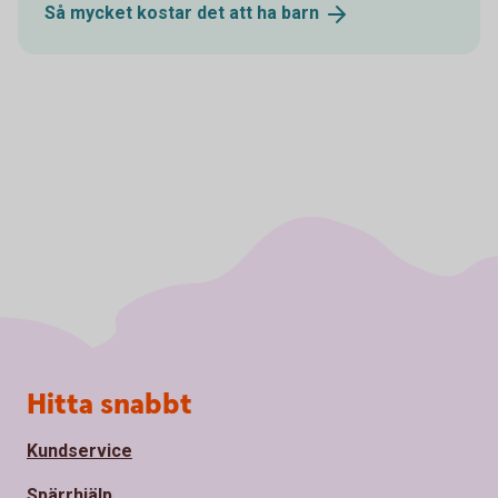
Så mycket kostar det att ha
barn
Sidfot
Hitta snabbt
Kundservice
Spärrhjälp