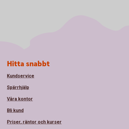
Sidfot
Hitta snabbt
Kundservice
Spärrhjälp
Våra kontor
Bli kund
Priser, räntor och kurser