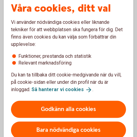
Våra cookies, ditt val
småbarnsår
Bildar man familj är det särskilt viktigt att tänka på att
Vi använder nödvändiga cookies eller liknande
jämställa ekonomin inom hushållet under småbarnsåren.
tekniker för att webbplatsen ska fungera för dig. Det
Det gör man bäst genom att försöka dela lika på
finns även cookies du kan välja som förbättrar din
föräldraledighet, VAB-dagar och eventuellt deltidsarbete.
upplevelse:
Funktioner, prestanda och statistik
Om den ena partnern stannar hemma
Relevant marknadsföring
med barnen länge
Du kan ta tillbaka ditt cookie-medgivande när du vill,
på cookie-sidan eller under din profil när du är
Den som i större utsträckning är frånvarande från sitt arbete
inloggad.
Så hanterar vi
cookies
.
har inte bara en lägre lön under den tiden, utan också sämre
förutsättning att spara för sin ekonomiska trygghet.
Godkänn alla cookies
– När barnen är små är det inte ovanligt att den med lägre
inkomst är den som tar en större del av föräldraledighet,
VAB och kanske även jobbar deltid några år. Det minskar
Bara nödvändiga cookies
inkomsten och därmed möjligheten att spara.