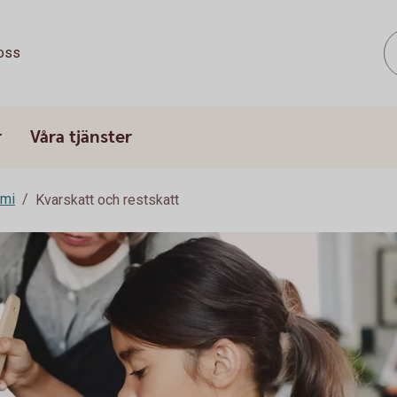
oss
r
Våra tjänster
omi
Kvarskatt och restskatt