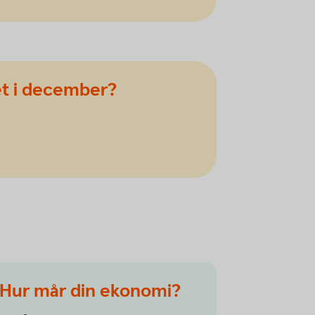
et i december?
Hur mår din ekonomi?