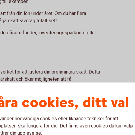
, till exempel:
katt från din lön under året. Om du har flera
låga skatteavdrag totalt sett.
ande såsom fonder, investeringssparkonto eller
ket för att justera din preliminära skatt. Detta
närskatt och ökar möjligheten att få
åra cookies, ditt val
xempel arbetsgivare eller pensionsmyndighet gör ett
för stora skillnader mellan preliminärskatt och
vänder nödvändiga cookies eller liknande tekniker för att
atten i tid
latsen ska fungera för dig. Det finns även cookies du kan välj
 gå till Kronofogden och påverka din
ttrar din upplevelse: