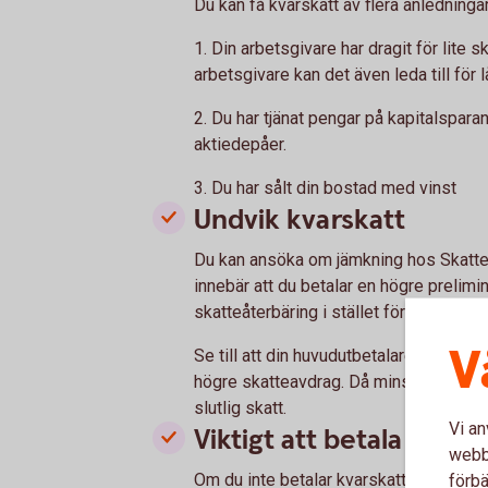
Du kan få kvarskatt av flera anledningar
1. Din arbetsgivare har dragit för lite s
arbetsgivare kan det även leda till för 
2. Du har tjänat pengar på kapitalspar
aktiedepåer.
3. Du har sålt din bostad med vinst
Undvik kvarskatt
Du kan ansöka om jämkning hos Skattever
innebär att du betalar en högre prelimi
skatteåterbäring i stället för kvarskatt.
V
Se till att din huvudutbetalare, till e
högre skatteavdrag. Då minskar risken 
slutlig skatt.
Vi an
Viktigt att betala kvarsk
webbp
Om du inte betalar kvarskatten kan det
förbä