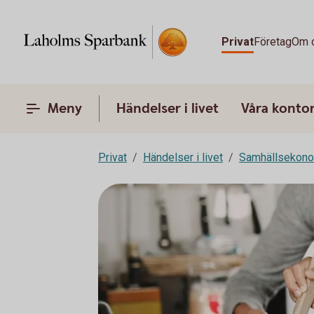
Privat
Företag
Om 
Meny
Händelser i livet
Våra konto
Privat
Händelser i livet
Samhällsekon