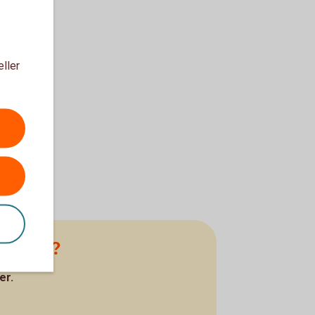
eller
 i juni?
er.