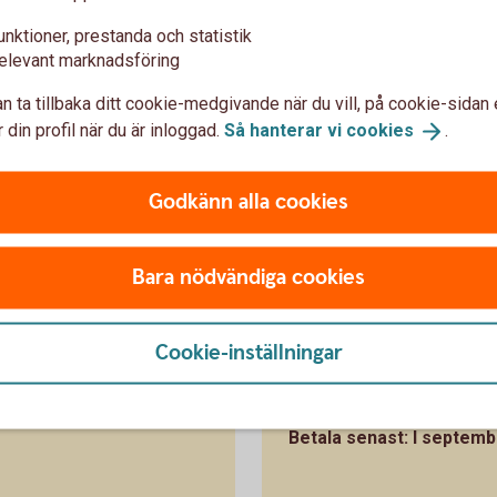
everket på en ränta om du betalar för sent. Du kan
unktioner, prestanda och statistik
allodagen och undviker du kostnadsränta på
elevant marknadsföring
n ta tillbaka ditt cookie-medgivande när du vill, på cookie-sidan 
 din profil när du är inloggad.
Så hanterar vi
cookies
.
betalas?
Godkänn alla cookies
et att Skatteverket fattat beslutet om din
eskedet.
Bara nödvändiga cookies
Cookie-inställningar
Fick du beskedet
Betala senast: I septemb