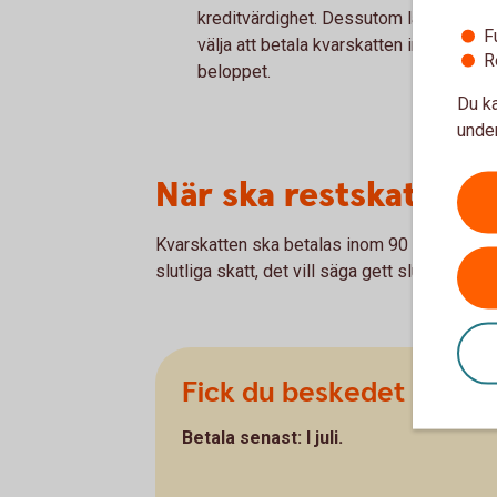
kreditvärdighet. Dessutom lägger Skatt
F
välja att betala kvarskatten innan förf
R
beloppet.
Du ka
under
När ska restskatten 
Kvarskatten ska betalas inom 90 dagar från d
slutliga skatt, det vill säga gett slutskatteb
Fick du beskedet i april?
Betala senast: I juli.