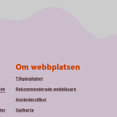
Om webbplatsen
Tillgänglighet
nde
Rekommenderade webbläsare
Användarvillkor
ter
Sajtkarta