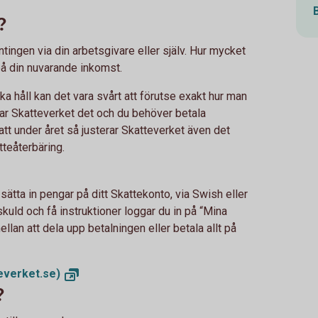
?
ntingen via din arbetsgivare eller själv. Hur mycket
på din nuvarande inkomst.
ika håll kan det vara svårt att förutse exakt hur man
erar Skatteverket det och du behöver betala
att under året så justerar Skatteverket även det
tteåterbäring.
sätta in pengar på ditt Skattekonto, via Swish eller
skuld och få instruktioner loggar du in på “Mina
llan att dela upp betalningen eller betala allt på
everket.se)
?