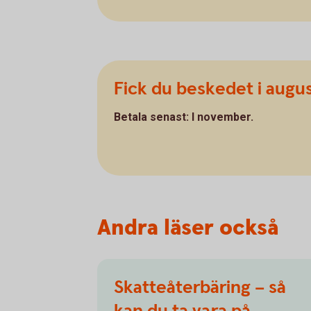
Fick du beskedet i augus
Betala senast: I november.
Andra läser också
Skatteåterbäring – så
kan du ta vara på