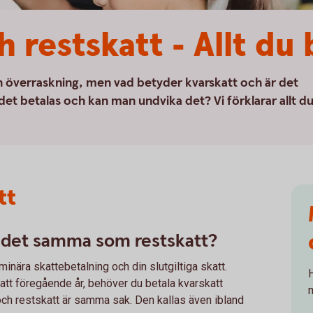
h restskatt - Allt du
ngen överraskning, men vad betyder kvarskatt och är det
et betalas och kan man undvika det? Vi förklarar allt d
tt
r det samma som restskatt?
minära skattebetalning och din slutgiltiga skatt.
skatt föregående år, behöver du betala kvarskatt
 och restskatt är samma sak. Den kallas även ibland