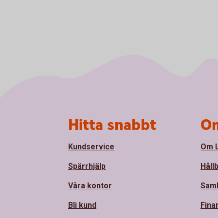
Sidfot
Hitta snabbt
Om
Kundservice
Om L
Spärrhjälp
Håll
Våra kontor
Sam
Bli kund
Fina