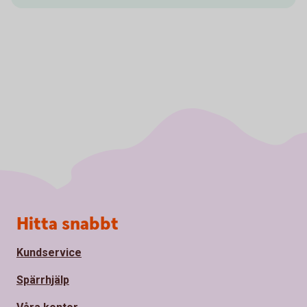
Sidfot
Hitta snabbt
Kundservice
Spärrhjälp