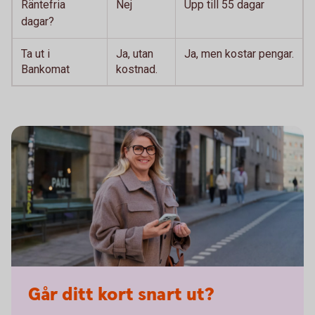
Räntefria
Nej
Upp till 55 dagar
dagar?
Ta ut i
Ja, utan
Ja, men kostar pengar.
Bankomat
kostnad.
Går ditt kort snart ut?