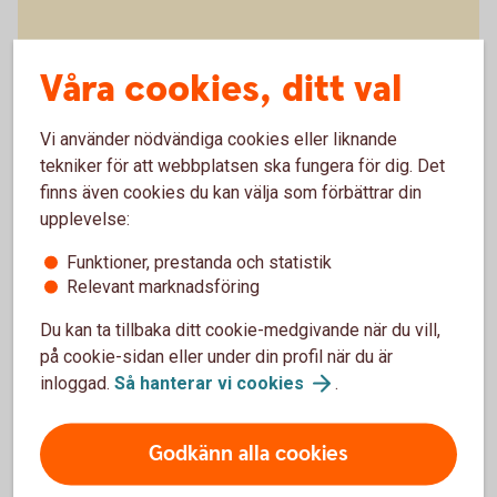
Blippa med mobilen
Våra cookies, ditt val
Betala med mobil, wearables eller
klocka
Vi använder nödvändiga cookies eller liknande
tekniker för att webbplatsen ska fungera för dig. Det
finns även cookies du kan välja som förbättrar din
upplevelse:
Funktioner, prestanda och statistik
Relevant marknadsföring
Spärra kort
omgående
Du kan ta tillbaka ditt cookie-medgivande när du vill,
på cookie-sidan eller under din profil när du är
inloggad.
Så hanterar vi
cookies
.
Godkänn alla cookies
Borttappat eller stulet kort?