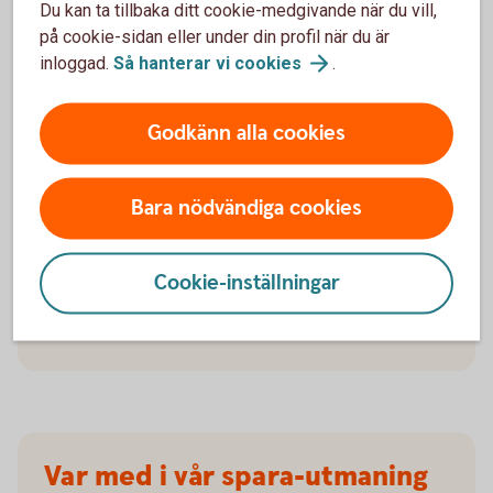
"En bra tumregel är att spara
Du kan ta tillbaka ditt cookie-medgivande när du vill,
ungefär
10
procent
av din lön
på cookie-sidan eller under din profil när du är
inloggad.
Så hanterar vi
cookies
.
efter skatt."
Godkänn alla cookies
Månadsspara
Bara nödvändiga cookies
Testa vår sparkalkylator och se hur mycket det kan
bli om du börjar månadsspara.
Cookie-inställningar
Månadsspara
Var med i vår spara-utmaning