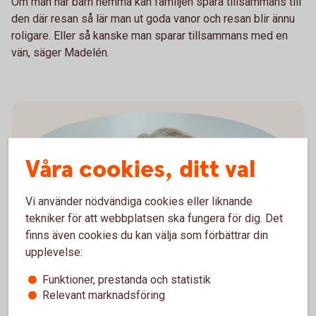
Om man har barn hemma kan familjen spara tillsammans till
den där resan så lär man ut goda vanor och resan blir ännu
roligare. Eller så kanske man sparar tillsammans med en
vän, säger Madelén.
Våra cookies, ditt val
Vi använder nödvändiga cookies eller liknande
tekniker för att webbplatsen ska fungera för dig. Det
Madelén Falkenhäll
finns även cookies du kan välja som förbättrar din
Ekonom för Finansiell hälsa
upplevelse:
Funktioner, prestanda och statistik
Relevant marknadsföring