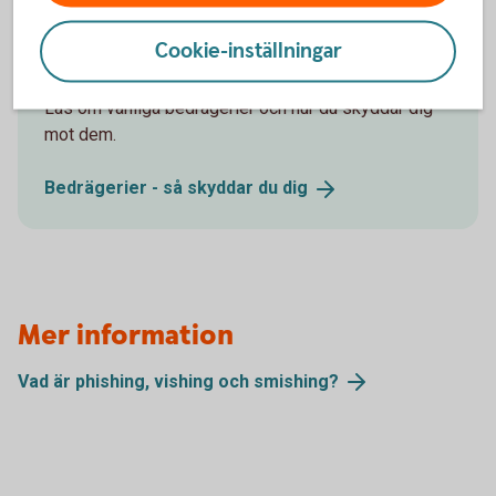
sociala medier är tyvärr vanliga. Men ju mer du lär
dig, desto mindre är risken att du blir lurad av
Cookie-inställningar
bedragarna.
Läs om vanliga bedrägerier och hur du skyddar dig
mot dem.
Bedrägerier - så skyddar du
dig
Mer information
Vad är phishing, vishing och
smishing?