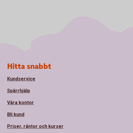
Sidfot
Hitta snabbt
Kundservice
Spärrhjälp
Våra kontor
Bli kund
Priser, räntor och kurser