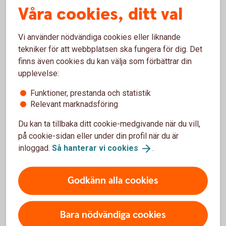
Våra cookies, ditt val
Vi använder nödvändiga cookies eller liknande
tekniker för att webbplatsen ska fungera för dig. Det
finns även cookies du kan välja som förbättrar din
Om du fått ett bluff-sms
upplevelse:
Om du fått ett bluff-sms – anmäl det direkt! Du gör
Funktioner, prestanda och statistik
det genom att klicka på Rapportera skräp som ligger
Relevant marknadsföring
längst ner i sms:et under "Avsändaren finns inte i din
kontaktlista". På så sätt hjälper du din
Du kan ta tillbaka ditt cookie-medgivande när du vill,
mobilleverantör att stoppa bedrägerier.
på cookie-sidan eller under din profil när du är
inloggad.
Så hanterar vi
cookies
.
Godkänn alla cookies
Så skyddar du dig mot bedrägerier
Bara nödvändiga cookies
Bedrägerier via sms och mejl, på nätet, telefon och