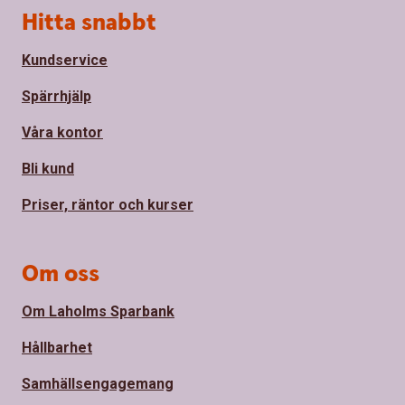
Sidfot
Hitta snabbt
Kundservice
Spärrhjälp
Våra kontor
Bli kund
Priser, räntor och kurser
Om oss
Om Laholms Sparbank
Hållbarhet
Samhällsengagemang