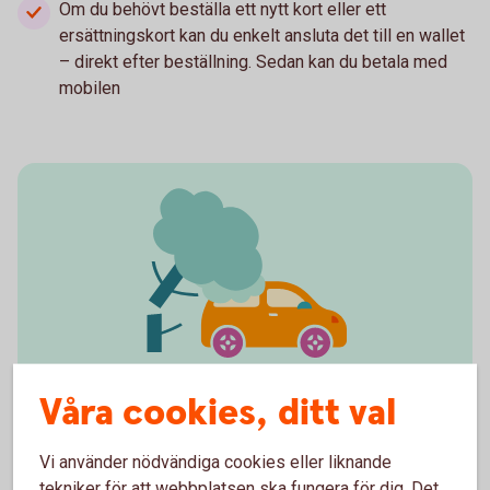
Om du behövt beställa ett nytt kort eller ett
ersättningskort kan du enkelt ansluta det till en wallet
– direkt efter beställning. Sedan kan du betala med
mobilen
Våra cookies, ditt val
Rulla säkert på vägarna i
sommar
Vi använder nödvändiga cookies eller liknande
tekniker för att webbplatsen ska fungera för dig. Det