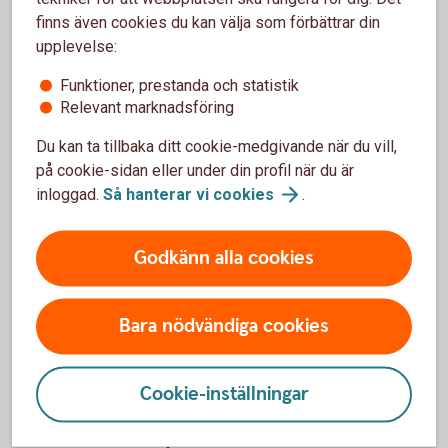
finns även cookies du kan välja som förbättrar din
Vet du om att du som är Nyckelkund och har
upplevelse:
hemförsäkringen hos oss har möjlighet att få upp till
20 procent rabatt på vår bilförsäkring? Din exakta
Funktioner, prestanda och statistik
rabatt visas när du är inloggad i internetbanken eller
Relevant marknadsföring
appen.
Du kan ta tillbaka ditt cookie-medgivande när du vill,
på cookie-sidan eller under din profil när du är
Se villkor och skaffa
bilförsäkring
inloggad.
Så hanterar vi
cookies
.
Godkänn alla cookies
Ska du få elstöd?
Bara nödvändiga cookies
De flesta får sin utbetalning före sista juni. Det här är
vad som gäller för att få utbetalningen.
Cookie-inställningar
Har du registrerat ett konto i vårt kontoregister
sätts pengarna automatiskt in där. Du behöver