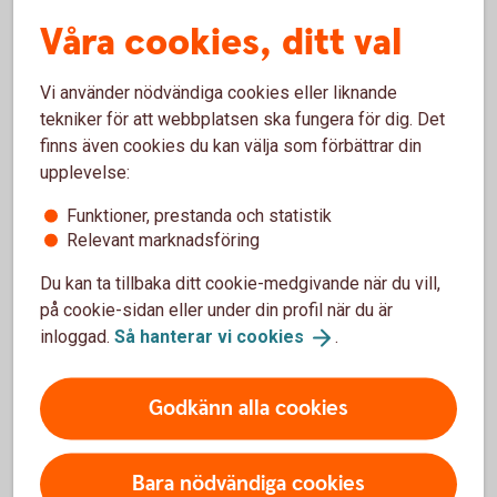
Våra cookies, ditt val
Vi använder nödvändiga cookies eller liknande
Skaffa Pensionsförsäkring med
tekniker för att webbplatsen ska fungera för dig. Det
finns även cookies du kan välja som förbättrar din
fonder
upplevelse:
Funktioner, prestanda och statistik
Relevant marknadsföring
Via internetbanken
Du kan ta tillbaka ditt cookie-medgivande när du vill,
på cookie-sidan eller under din profil när du är
Teckna Pensionsförsäkring med
fonder
inloggad.
Så hanterar vi
cookies
.
Godkänn alla cookies
Ring oss
Bara nödvändiga cookies