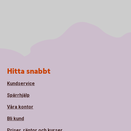
Sidfot
Hitta snabbt
Kundservice
Spärrhjälp
Våra kontor
Bli kund
Priser, räntor och kurser