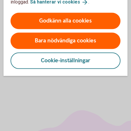
inloggad.
Så hanterar vi
cookies
.
Hitta ett
bankkontor
Godkänn alla cookies
Bara nödvändiga cookies
Tips! Skaffa Mobilt BankID
Skaffa Mobilt
BankID
Cookie-inställningar