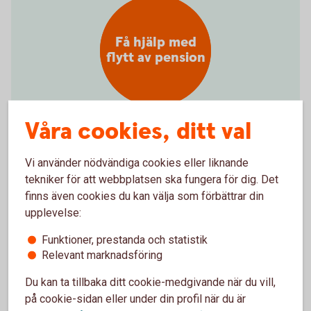
Få hjälp med
flytt av pension
Våra cookies, ditt val
Hjälp att flytta tjänstepension
Vi använder nödvändiga cookies eller liknande
tekniker för att webbplatsen ska fungera för dig. Det
Vill du samla din pension hos oss och få en bättre
finns även cookies du kan välja som förbättrar din
överblick? Vi kan inte flytta din tjänstepension åt dig,
upplevelse:
men hjälper gärna till med det. Välkommen att
kontakta oss på telefon eller besöka ett bankkontor.
Funktioner, prestanda och statistik
Relevant marknadsföring
Ring 0430-491 00 så hjälper vi dig flytta
Du kan ta tillbaka ditt cookie-medgivande när du vill,
tjänstepensionen
på cookie-sidan eller under din profil när du är