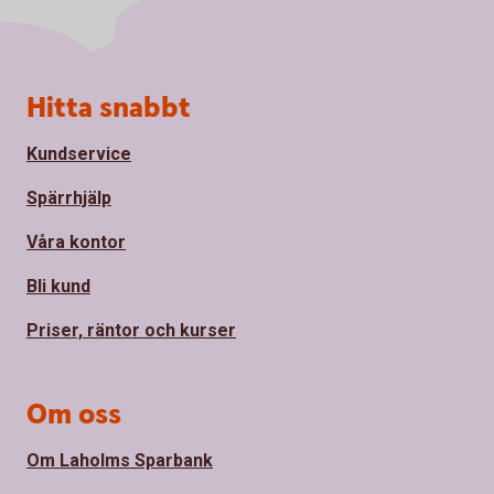
Sidfot
Hitta snabbt
Kundservice
Spärrhjälp
Våra kontor
Bli kund
Priser, räntor och kurser
Om oss
Om Laholms Sparbank